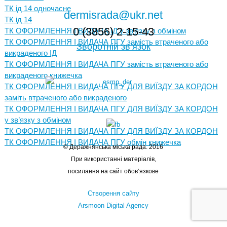
ТК ід 14 одночасне
dermisrada@ukr.net
ТК ід 14
0 (3856) 2-15-43
ТК ОФОРМЛЕННЯ І ВИДАЧА ІД у зв’язку з обміном
ТК ОФОРМЛЕННЯ І ВИДАЧА ПГУ замість втраченого або
Зворотній зв’язок
викраденого ІД
ТК ОФОРМЛЕННЯ І ВИДАЧА ПГУ замість втраченого або
викраденого книжечка
ТК ОФОРМЛЕННЯ І ВИДАЧА ПГУ ДЛЯ ВИЇЗДУ ЗА КОРДОН
заміть втраченого або викраденого
ТК ОФОРМЛЕННЯ І ВИДАЧА ПГУ ДЛЯ ВИЇЗДУ ЗА КОРДОН
у зв’язку з обміном
ТК ОФОРМЛЕННЯ І ВИДАЧА ПГУ ДЛЯ ВИЇЗДУ ЗА КОРДОН
ТК ОФОРМЛЕННЯ І ВИДАЧА ПГУ обмін книжечка
© Деражнянська міська рада. 2016
При використанні матеріалів,
посилання на сайт обов’язкове
Створення сайту
Arsmoon Digital Agency