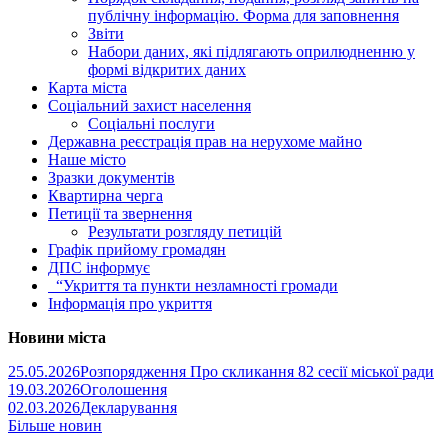
публічну інформацію. Форма для заповнення
Звіти
Набори даних, які підлягають оприлюдненню у
формі відкритих даних
Карта міста
Соціальний захист населення
Соціальні послуги
Державна реєстрація прав на нерухоме майно
Наше місто
Зразки документів
Квартирна черга
Петиції та звернення
Результати розгляду петицій
Графік прийому громадян
ДПС інформує
“Укриття та пункти незламності громади
Інформація про укриття
Новини міста
25.05.2026
Розпорядження Про скликання 82 сесії міської ради
19.03.2026
Оголошення
02.03.2026
Декларування
Більше новин