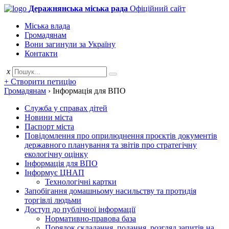
Деражнянська міська рада
Офіційний сайт
Міська влада
Громадянам
Вони загинули за Україну
Контакти
x
+ Створити петицію
Громадянам
›
Інформація для ВПО
Служба у справах дітей
Новини міста
Паспорт міста
Повідомлення про оприлюднення проєктів документів
державного планування та звітів про стратегічну
екологічну оцінку
Інформація для ВПО
Інформує ЦНАП
Технологічні картки
Запобігання домашньому насильству та протидія
торгівлі людьми
Доступ до публічної інформації
Нормативно-правова база
Порядок складання, подання, розгляд запитів на