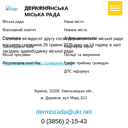
Міська влада
Громадянам
+ Створити петицію
Офіційний сайт
ДЕРАЖНЯНСЬКА
Міський голова
Вони загинули за Україну
МІСЬКА РАДА
Міська рада
Наше місто
Виконавчий комітет
Новини міста
Скликати вісімдесят другу сесію Деражнянської міської ради
Структура
Зразки документів
восьмого скликання 26 травня 2026 року на 14 годину в залі
Законодавча база
Квартирна черга
засідань адмінбудинку міської ради.
Міські програми
Петиції та звернення
Розпорядження Про скликання сесії
Регуляторна політика
Графік прийому громадян
ДПС інформує
Україна, 32200, Хмельницька обл.,
м. Деражня, вул.Миру,11/1
dermisrada@ukr.net
0 (3856) 2-15-43