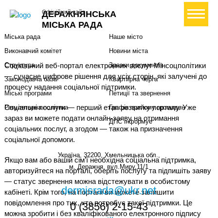
Міська влада
Громадянам
+ Створити петицію
Офіційний сайт
ДЕРАЖНЯНСЬКА
Міський голова
Вони загинули за Україну
МІСЬКА РАДА
Міська рада
Наше місто
Виконавчий комітет
Новини міста
Соціальний веб-портал електронних послуг Мінсоцполітики
Структура
Зразки документів
— сучасне цифрове рішення для усіх сторін, які залучені до
Законодавча база
Квартирна черга
процесу надання соціальної підтримки.
Міські програми
Петиції та звернення
Соціальні послуги — перший етап розвитку порталу. Уже
Регуляторна політика
Графік прийому громадян
зараз ви можете подати онлайн-заяву на отримання
ДПС інформує
соціальних послуг, а згодом — також на призначення
соціальної допомоги.
Україна, 32200, Хмельницька обл.,
Якщо вам або вашій сім’ї необхідна соціальна підтримка,
м. Деражня, вул.Миру,11/1
авторизуйтеся на порталі, оберіть послугу та підпишіть заяву
— статус звернення можна відстежувати в особистому
dermisrada@ukr.net
кабінеті. Крім того, на порталі ви можете залишити
повідомлення про тих, хто потребує такої підтримки. Це
0 (3856) 2-15-43
можна зробити і без кваліфікованого електронного підпису