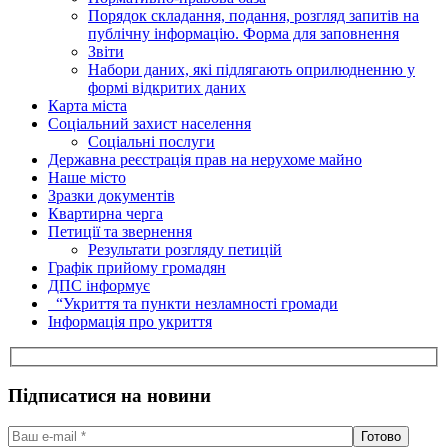
Порядок складання, подання, розгляд запитів на
публічну інформацію. Форма для заповнення
Звіти
Набори даних, які підлягають оприлюдненню у
формі відкритих даних
Карта міста
Соціальний захист населення
Соціальні послуги
Державна реєстрація прав на нерухоме майно
Наше місто
Зразки документів
Квартирна черга
Петиції та звернення
Результати розгляду петицій
Графік прийому громадян
ДПС інформує
“Укриття та пункти незламності громади
Інформація про укриття
Підписатися на новини