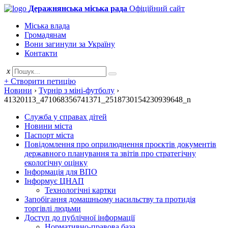
Деражнянська міська рада
Офіційний сайт
Міська влада
Громадянам
Вони загинули за Україну
Контакти
x
+ Створити петицію
Новини
›
Турнір з міні-футболу
›
41320113_471068356741371_2518730154230939648_n
Служба у справах дітей
Новини міста
Паспорт міста
Повідомлення про оприлюднення проєктів документів
державного планування та звітів про стратегічну
екологічну оцінку
Інформація для ВПО
Інформує ЦНАП
Технологічні картки
Запобігання домашньому насильству та протидія
торгівлі людьми
Доступ до публічної інформації
Нормативно-правова база