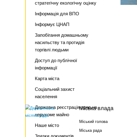
стратегічну екологічну оцінку
Інформація для ВПО
Інформує ЦНАП
Запобігання домашньому
насильству та протидія
торгівлі людьми
Доступ до публічної
інформації
Карта міста
Соціальний захист
населення
Державна реєстрація прав на
Міська влада
нерухоме майно
Міський голова
Наше місто
Міська рада
Зразки документів