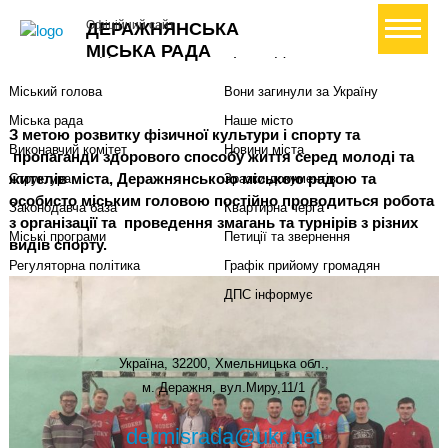
+ Створити петицію
Офіційний сайт
ДЕРАЖНЯНСЬКА
Міська влада
Громадянам
МІСЬКА РАДА
Міський голова
Вони загинули за Україну
Міська рада
Наше місто
З метою розвитку фізичної культури і спорту та
Виконавчий комітет
Новини міста
пропаганди здорового способу життя серед молоді та
жителів міста, Деражнянською міською радою та
Структура
Зразки документів
особисто міським головою постійно проводиться робота
Законодавча база
Квартирна черга
з організації та проведення змагань та турнірів з різних
Міські програми
Петиції та звернення
видів спорту.
Регуляторна політика
Графік прийому громадян
ДПС інформує
Україна, 32200, Хмельницька обл.,
м. Деражня, вул.Миру,11/1
dermisrada@ukr.net