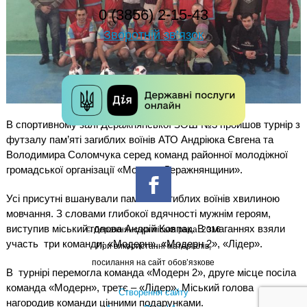
0 (3856) 2-15-43
Зворотній зв’язок
В спортивному залі Деражнянської ЗОШ №3 пройшов турнір з
футзалу пам’яті загиблих воїнів АТО Андріюка Євгена та
Володимира Соломчука серед команд районної молодіжної
громадської організації «Молодь Деражнянщини».
Усі присутні вшанували пам’ять загиблих воїнів хвилиною
мовчання. З словами глибокої вдячності мужнім героям,
виступив міський голова Андрій Ковпак. В змаганнях взяли
© Деражнянська міська рада. 2016
участь три команди: «Модерн», «Модерн 2», «Лідер».
При використанні матеріалів,
посилання на сайт обов’язкове
В турнірі перемогла команда «Модерн 2», друге місце посіла
команда «Модерн», третє – «Лідер». Міський голова
Створення сайту
нагородив команди цінними подарунками.