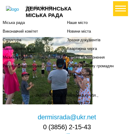
Міська влада
Громадянам
+ Створити петицію
Офіційний сайт
ДЕРАЖНЯНСЬКА
Міський голова
Вони загинули за Україну
МІСЬКА РАДА
Міська рада
Наше місто
Виконавчий комітет
Новини міста
Структура
Зразки документів
Законодавча база
Квартирна черга
Міські програми
Петиції та звернення
Регуляторна політика
Графік прийому громадян
ДПС інформує
Україна, 32200, Хмельницька обл.,
м. Деражня, вул.Миру,11/1
dermisrada@ukr.net
0 (3856) 2-15-43