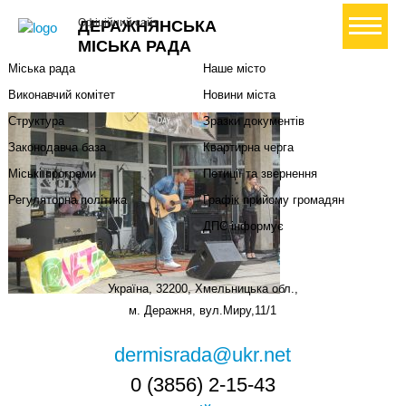
Міська влада
Громадянам
+ Створити петицію
Офіційний сайт
ДЕРАЖНЯНСЬКА
Міський голова
Вони загинули за Україну
МІСЬКА РАДА
Міська рада
Наше місто
Виконавчий комітет
Новини міста
Структура
Зразки документів
Законодавча база
Квартирна черга
Міські програми
Петиції та звернення
Регуляторна політика
Графік прийому громадян
ДПС інформує
Україна, 32200, Хмельницька обл.,
м. Деражня, вул.Миру,11/1
dermisrada@ukr.net
0 (3856) 2-15-43