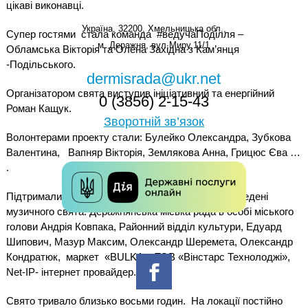
цікаві виконавці.
Україна, 32200, Хмельницька обл.,
Супер гостями
стала команда
#ведучаПоділля –
м. Деражня, вул.Миру,11/1
Обламська Вікторія та Олена Західна з Кам’янця
-Подільського.
dermisrada@ukr.net
Організатором свята виступив ініціативний та енергійний
0 (3856) 2-15-43
Роман Кащук.
Зворотній зв’язок
Волонтерами проекту стали: Булейко Олександра, Зубкова
Валентина,
Вапняр Вікторія, Землякова Анна, Грицюс Єва …
.
Підтримали та надали фінансову допомогу у проведені
музичного свята: Деражнянська міська рада в особі міського
голови Андрія Ковпака, Районний відділ культури, Едуард
Шипович, Мазур Максим, Олександр Шеремета, Олександр
Кондратюк,
маркет
«BULKA», ТОВ «Вінстарс Технолоджі»,
Net-IP- інтернет провайдер.
Свято тривало близько восьми годин.
На локації постійно