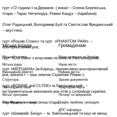
гурт «72 години » м.Деражня
( вокал – Олена Берлінська,
гітара – Тарас Нечепорук, Роман Кащук – барабани);
Олег Радецький, Володимир Буй та Святослав Фрединський
– акустика;
гурт «Royale Crows» та гурт
«PHANTOM PAIN»
–
Міська влада
Громадянам
альтернативний рок;
Міський голова
Вони загинули за Україну
гурт
«Dot Gain» з власними піснями м.Хмельницький;
Міська рада
Наше місто
гурт «МЕРЦАНА» (м.Корець, прогресивно-альтернативний
Виконавчий комітет
Новини міста
рок, вокаліст – наш земляк Скрипник Роман );
Структура
Зразки документів
гурт «BONNIE and CLYDE» м.Хмельницький
–
Законодавча база
Квартирна черга
інструментальне виконання рок хітів у супроводі скрипки;
Міські програми
Петиції та звернення
Ігор Франчук – акустична гітара;
Регуляторна політика
Графік прийому громадян
ДПС інформує
гурт «Шамрайс Бенд» –
м. Хмельницький та інші не менш