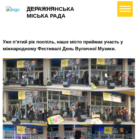
+ Створити петицію
Офіційний сайт
ДЕРАЖНЯНСЬКА
МІСЬКА РАДА
Уже п’ятий рік поспіль, наше місто приймає участь у
міжнародному Фестивалі День Вуличної Музики.