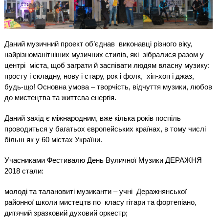
Даний музичний проект об’єднав
виконавці різного віку,
найрізноманітніших музичних стилів, які
зібралися разом у
центрі
міста, щоб заграти й заспівати людям власну музику:
просту і складну, нову і стару, рок і фолк,
хіп-хоп і джаз,
будь-що! Основна умова – творчість, відчуття музики, любов
до мистецтва та життєва енергія.
Даний захід є міжнародним, вже кілька років поспіль
проводиться у багатьох європейських країнах, в тому числі
більш як у 60 містах України.
Учасниками Фестивалю День Вуличної Музики ДЕРАЖНЯ
2018 стали:
молоді та талановиті музиканти – учні
Деражнянської
районної школи мистецтв по
класу гітари та фортепіано,
дитячий зразковий духовий оркестр;