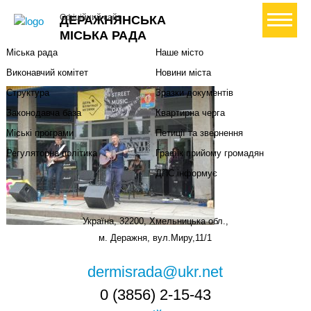
Міська влада
Громадянам
+ Створити петицію
Офіційний сайт
ДЕРАЖНЯНСЬКА
Міський голова
Вони загинули за Україну
МІСЬКА РАДА
Міська рада
Наше місто
Виконавчий комітет
Новини міста
Структура
Зразки документів
Законодавча база
Квартирна черга
Міські програми
Петиції та звернення
Регуляторна політика
Графік прийому громадян
ДПС інформує
Україна, 32200, Хмельницька обл.,
м. Деражня, вул.Миру,11/1
dermisrada@ukr.net
0 (3856) 2-15-43