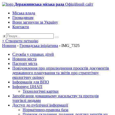
Деражнянська міська рада
Офіційний сайт
Міська влада
Громадянам
Вони загинули за Україну
Контакти
x
+ Створити петицію
Новини
›
Громадська ініціатива
›
IMG_7325
Служба у справах дітей
Новини міста
Паспорт міста
Повідомлення про оприлюднення проєктів документів
державного планування та звітів про стратегічну
екологічну оцінку
Інформація для ВПО
Інформує ЦНАП
Технологічні картки
Запобігання домашньому насильству та протидія
торгівлі людьми
Доступ до публічної інформації
Нормативно-правова база
Порядок складання, подання, розгляд запитів на