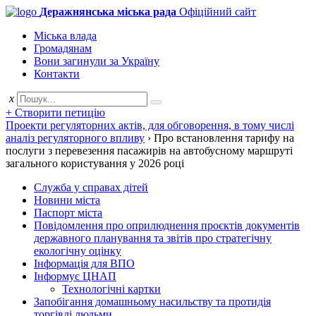
Деражнянська міська рада
Офіційний сайт
Міська влада
Громадянам
Вони загинули за Україну
Контакти
x
+ Створити петицію
Проекти регуляторних актів, для обговорення, в тому числі
аналіз регуляторного впливу
›
Про встановлення тарифу на
послуги з перевезення пасажирів на автобусному маршруті
загального користування у 2026 році
Служба у справах дітей
Новини міста
Паспорт міста
Повідомлення про оприлюднення проєктів документів
державного планування та звітів про стратегічну
екологічну оцінку
Інформація для ВПО
Інформує ЦНАП
Технологічні картки
Запобігання домашньому насильству та протидія
торгівлі людьми