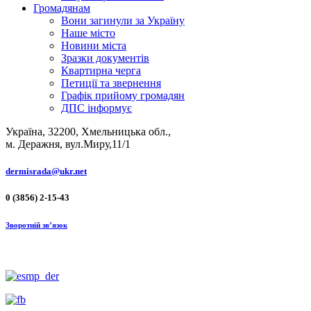
Громадянам
Вони загинули за Україну
Наше місто
Новини міста
Зразки документів
Квартирна черга
Петиції та звернення
Графік прийому громадян
ДПС інформує
Україна, 32200, Хмельницька обл.,
м. Деражня, вул.Миру,11/1
dermisrada@ukr.net
0 (3856) 2-15-43
Зворотній зв’язок