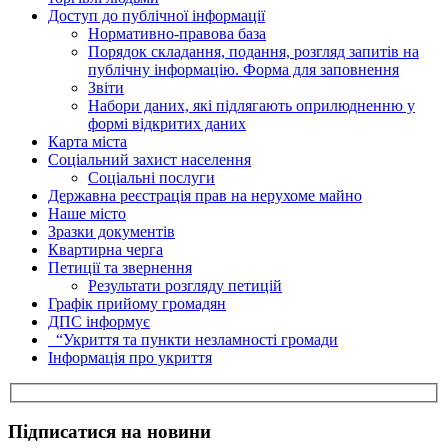
Доступ до публічної інформації
Нормативно-правова база
Порядок складання, подання, розгляд запитів на
публічну інформацію. Форма для заповнення
Звіти
Набори даних, які підлягають оприлюдненню у
формі відкритих даних
Карта міста
Соціальний захист населення
Соціальні послуги
Державна реєстрація прав на нерухоме майно
Наше місто
Зразки документів
Квартирна черга
Петиції та звернення
Результати розгляду петицій
Графік прийому громадян
ДПС інформує
“Укриття та пункти незламності громади
Інформація про укриття
Підписатися на новини