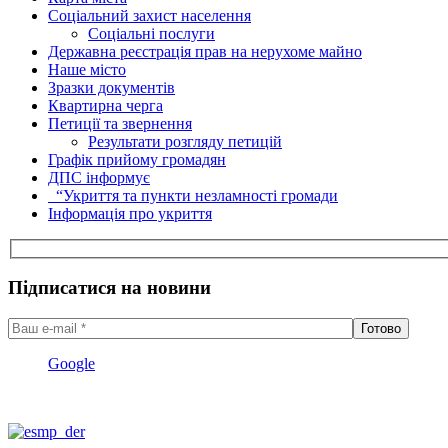
Соціальний захист населення
Соціальні послуги
Державна реєстрація прав на нерухоме майно
Наше місто
Зразки документів
Квартирна черга
Петиції та звернення
Результати розгляду петицій
Графік прийому громадян
ДПС інформує
“Укриття та пункти незламності громади
Інформація про укриття
Підписатися на новини
Google