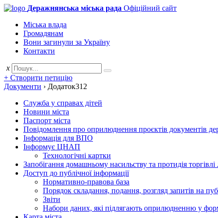
Деражнянська міська рада
Офіційний сайт
Міська влада
Громадянам
Вони загинули за Україну
Контакти
x
+ Створити петицію
Документи
›
Додаток312
Служба у справах дітей
Новини міста
Паспорт міста
Повідомлення про оприлюднення проєктів документів держ
Інформація для ВПО
Інформує ЦНАП
Технологічні картки
Запобігання домашньому насильству та протидія торгівлі
Доступ до публічної інформації
Нормативно-правова база
Порядок складання, подання, розгляд запитів на пу
Звіти
Набори даних, які підлягають оприлюдненню у фор
Карта міста