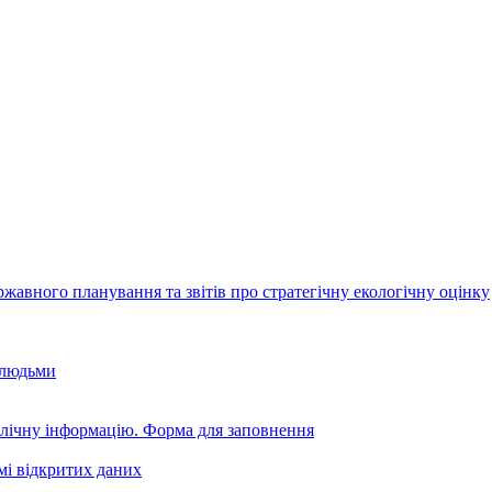
авного планування та звітів про стратегічну екологічну оцінку
 людьми
блічну інформацію. Форма для заповнення
мі відкритих даних