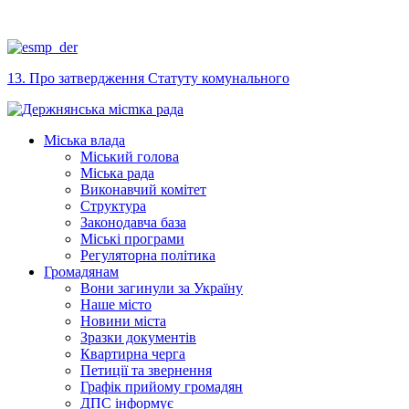
13. Про затвердження Статуту комунального
Міська влада
Міський голова
Міська рада
Виконавчий комітет
Структура
Законодавча база
Міські програми
Регуляторна політика
Громадянам
Вони загинули за Україну
Наше місто
Новини міста
Зразки документів
Квартирна черга
Петиції та звернення
Графік прийому громадян
ДПС інформує