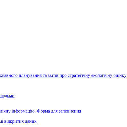
авного планування та звітів про стратегічну екологічну оцінку
 людьми
блічну інформацію. Форма для заповнення
мі відкритих даних