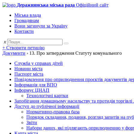
Деражнянська міська рада
Офіційний сайт
Міська влада
Громадянам
Вони загинули за Україну
Контакти
x
+ Створити петицію
Документи
›
13. Про затвердження Статуту комунального
Служба у справах дітей
Новини міста
Паспорт міста
Повідомлення про оприлюднення проєктів документів держ
Інформація для ВПО
Інформує ЦНАП
Технологічні картки
Запобігання домашньому насильству та протидія торгівлі
Доступ до публічної інформації
Нормативно-правова база
Порядок складання, подання, розгляд запитів на пу
Звіти
Набори даних, які підлягають оприлюдненню у фор
Карта міста