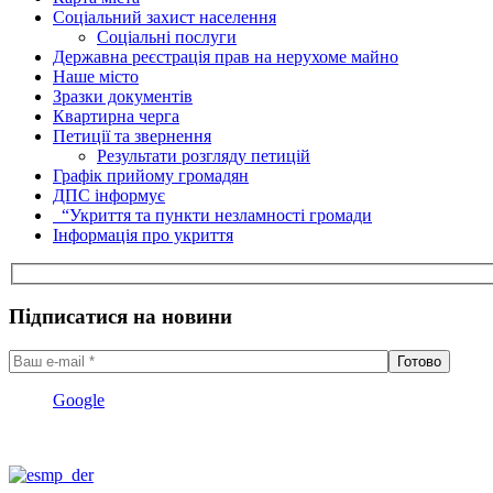
Соціальний захист населення
Соціальні послуги
Державна реєстрація прав на нерухоме майно
Наше місто
Зразки документів
Квартирна черга
Петиції та звернення
Результати розгляду петицій
Графік прийому громадян
ДПС інформує
“Укриття та пункти незламності громади
Інформація про укриття
Підписатися на новини
Google