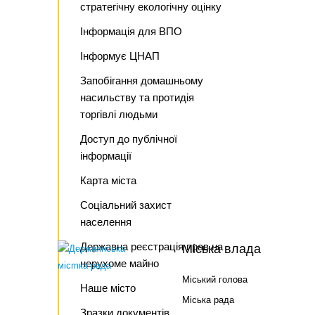
стратегічну екологічну оцінку
Інформація для ВПО
Інформує ЦНАП
Запобігання домашньому
насильству та протидія
торгівлі людьми
Доступ до публічної
інформації
Карта міста
Соціальний захист
населення
Державна реєстрація прав на
Міська влада
нерухоме майно
Міський голова
Наше місто
Міська рада
Зразки документів