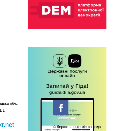
цька обл.,
1/1
r.net
© Деражнянська міська рада.