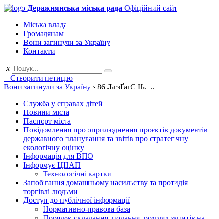
Деражнянська міська рада
Офіційний сайт
Міська влада
Громадянам
Вони загинули за Україну
Контакти
x
+ Створити петицію
Вони загинули за Україну
›
86 ЉгзҐагЄ Њ._..
Служба у справах дітей
Новини міста
Паспорт міста
Повідомлення про оприлюднення проєктів документів
державного планування та звітів про стратегічну
екологічну оцінку
Інформація для ВПО
Інформує ЦНАП
Технологічні картки
Запобігання домашньому насильству та протидія
торгівлі людьми
Доступ до публічної інформації
Нормативно-правова база
Порядок складання, подання, розгляд запитів на