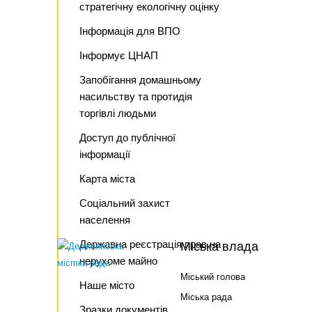
стратегічну екологічну оцінку
Інформація для ВПО
Інформує ЦНАП
Запобігання домашньому
насильству та протидія
торгівлі людьми
Доступ до публічної
інформації
Карта міста
Соціальний захист
населення
Державна реєстрація прав на
Міська влада
нерухоме майно
Міський голова
Наше місто
Міська рада
Зразки документів