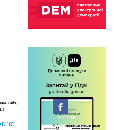
цька обл.,
1/1
r.net
© Деражнянська міська рада.