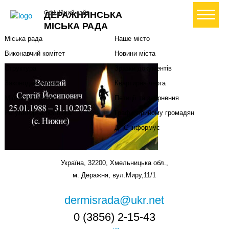
Міська влада
Громадянам
+ Створити петицію
Офіційний сайт
ДЕРАЖНЯНСЬКА
Міський голова
Вони загинули за Україну
МІСЬКА РАДА
Міська рада
Наше місто
Виконавчий комітет
Новини міста
Структура
Зразки документів
Законодавча база
Квартирна черга
Міські програми
Петиції та звернення
Регуляторна політика
Графік прийому громадян
ДПС інформує
Україна, 32200, Хмельницька обл.,
м. Деражня, вул.Миру,11/1
dermisrada@ukr.net
0 (3856) 2-15-43