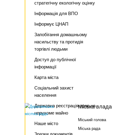
стратегічну екологічну оцінку
Інформація для ВПО
Інформує ЦНАП
Запобігання домашньому
насильству та протидія
торгівлі людьми
Доступ до публічної
інформації
Карта міста
Соціальний захист
населення
Державна реєстрація прав на
Міська влада
нерухоме майно
Міський голова
Наше місто
Міська рада
Зразки документів