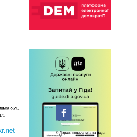
цька обл.,
1/1
r.net
© Деражнянська міська рада.