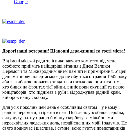
Google
Дорогі наші ветерани! Шановні деражнянці та гості міста!
Від імені міської ради та її виконавчого комітету, від мене
особисто прийміть найщиріші вітання з Днем Великої
Перемоги та Міжнародним днем пам’яті й примирення. У цей
день ми знову повертаємося до незабутнього травня 1945 року
аби з глибокою повагою згадати та низько вклонитися тим,
хто
бився на фронтах тієї війни, виніс роки окупації та пекло
концтаборів, хто піднімав з руїн і відроджував рідний край,
в
иборов нашу свободу.
Для усіх поколінь цей день є особливим святом – у ньому і
радість перемоги, і гіркота втрат.
Цей день уособлює героїзм,
силу духу, ратну працю й вічну скорботу за мільйонами
нерозквітлих людських доль, нездійсненних мрій і задумів. Це
свято
водночас і щасливе, і сумне, воно гуртує представників