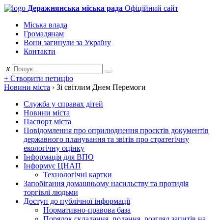
Деражнянська міська рада
Офіційний сайт
Міська влада
Громадянам
Вони загинули за Україну
Контакти
x
+ Створити петицію
Новини міста
›
Зі світлим Днем Перемоги
Служба у справах дітей
Новини міста
Паспорт міста
Повідомлення про оприлюднення проєктів документів
державного планування та звітів про стратегічну
екологічну оцінку
Інформація для ВПО
Інформує ЦНАП
Технологічні картки
Запобігання домашньому насильству та протидія
торгівлі людьми
Доступ до публічної інформації
Нормативно-правова база
Порядок складання, подання, розгляд запитів на