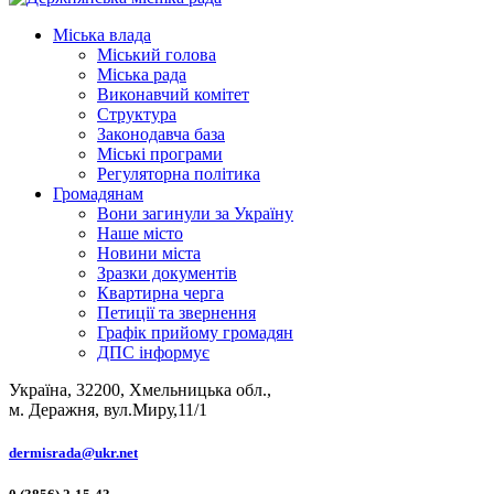
Міська влада
Міський голова
Міська рада
Виконавчий комітет
Структура
Законодавча база
Міські програми
Регуляторна політика
Громадянам
Вони загинули за Україну
Наше місто
Новини міста
Зразки документів
Квартирна черга
Петиції та звернення
Графік прийому громадян
ДПС інформує
Україна, 32200, Хмельницька обл.,
м. Деражня, вул.Миру,11/1
dermisrada@ukr.net