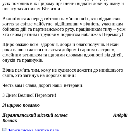
усіх поколінь в їх щирому прагненні віддати довічну шану й
повагу захисникам Вітчизни.
Вклонімося ж перед світлою пам’яттю всіх, хто віддав своє
життя за світле майбутнє, відійшовши у вічність, учасникам
бойових дій та партизанського руху, працівникам тилу – усім,
хто своїм ратним і трудовим подвигом наближав Перемогу!
Щиро бажаю всім
здоров’я, добра й благополуччя. Нехай
роки вашого життя стеляться добром і гарним настроєм,
сімейним затишком та щирими словами вдячності від дітей,
онуків та правнуків.
Вічна пам’ять тим, кому не судилося дожити до нинішнього
свята, хто загинув на дорогах війни!
Честь вам і слава, дорогі наші
ветерани!
З Днем Великої Перемоги!
Зі щирою повагою
Деражнянський міський голова
Андрій
Ковпак