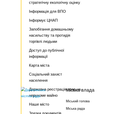
стратегічну екологічну оцінку
Інформація для ВПО
Інформує ЦНАП
Запобігання домашньому
насильству та протидія
торгівлі людьми
Доступ до публічної
інформації
Карта міста
Соціальний захист
населення
Державна реєстрація прав на
Міська влада
нерухоме майно
Міський голова
Наше місто
Міська рада
Зразки документів