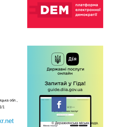
цька обл.,
1/1
r.net
© Деражнянська міська рада.