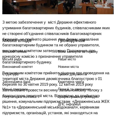
З метою забезпечення у
місті Деражня ефективного
утримання багатоквартирних будинків, співвласниками яких
не створені об’єднання співвласників багатоквартирних
будинків, не прийнято рішення
про форму управління
Міська влада
Громадянам
багатоквартирним будинком та не обрано управителя,
виконавчим комітетом затверджено Положення
про
Міський голова
Вони загинули за Україну
конкурсну комісію з призначення управителя
Міська рада
Наше місто
багатоквартирного будинку.
Виконавчий комітет
Новини міста
Виконавчим комітетом прийнято рішення про проведення на
Структура
Зразки документів
території міста Деражня двомісячника благоустрою з 01
Законодавча база
Квартирна черга
березня по 30 квітня 2019 року. 12 квітня 2019 року
Міські програми
Петиції та звернення
заплановано провести весняну загальноміську толоку з
благоустрою території міста. Відповідно до прийнятого
Регуляторна політика
Графік прийому громадян
рішення, комунальним підприємствам
«Деражнянська ЖЕК
ДПС інформує
№1» та «Деражнянський міськводоканал», керівникам
підприємств, організацій, установ, які знаходяться на