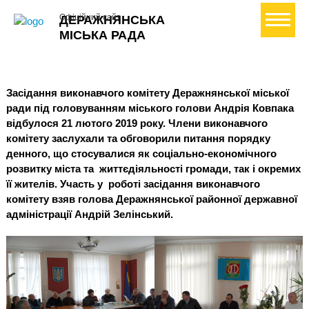
+ Створити петицію
Офіційний сайт
ДЕРАЖНЯНСЬКА
МІСЬКА РАДА
Засідання виконавчого комітету Деражнянської міської
ради під головуванням міського голови Андрія Ковпака
відбулося 21 лютого 2019 року.
Члени виконавчого
комітету заслухали та обговорили питання порядку
денного, що стосувалися як соціально-економічного
розвитку міста та
життєдіяльності громади, так і окремих
її жителів. Участь у
роботі засідання виконавчого
комітету взяв голова Деражнянської районної державної
адміністрації Андрій Зелінський.