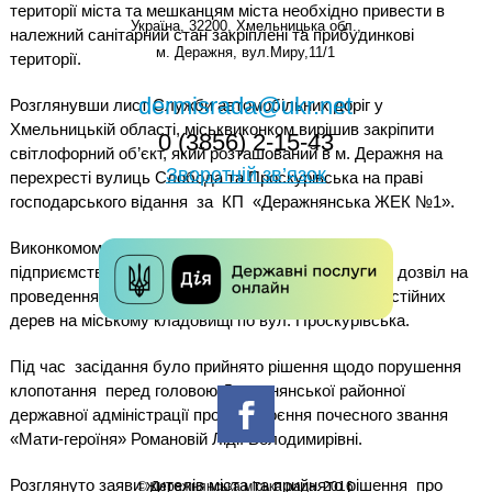
території міста та мешканцям міста необхідно привести в
Україна, 32200, Хмельницька обл.,
належний санітарний стан закріплені та прибудинкові
м. Деражня, вул.Миру,11/1
території.
dermisrada@ukr.net
Розглянувши лист Служби автомобільних доріг у
Хмельницькій області, міськвиконком вирішив закріпити
0 (3856) 2-15-43
світлофорний об’єкт, який розташований в м. Деражня на
Зворотній зв’язок
перехресті вулиць Слобода та Проскурівська на праві
господарського відання
за
КП
«Деражнянська ЖЕК №1».
Виконкомом розглянуто клопотання комунального
підприємства «Деражнянська ЖЕК №1» та надано дозвіл на
проведення робіт по видаленню аварійних та сухостійних
дерев на міському кладовищі по вул. Проскурівська.
Під час засідання було прийнято рішення щодо порушення
клопотання
перед головою Деражнянської районної
державної адміністрації про присвоєння почесного звання
«Мати-героїня» Романовій Лідії Володимирівні.
Розглянуто заяви жителів міста та прийнято рішення
про
© Деражнянська міська рада. 2016