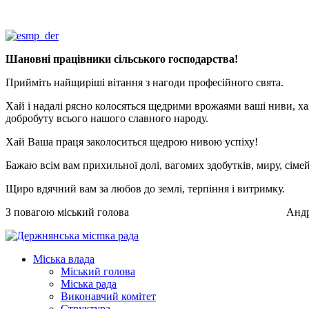
Шановні працівники сільського господарства!
Прийміть найщиріші вітання з нагоди професійного свята.
Хай і надалі рясно колосяться щедрими врожаями ваші ниви, хай
добробуту всього нашого славного народу.
Хай Ваша праця заколоситься щедрою нивою успіху!
Бажаю всім вам прихильної долі, вагомих здобутків, миру,
сіме
Щиро вдячний вам за любов до землі, терпіння і витримку.
З повагою міський голова
Андр
Міська влада
Міський голова
Міська рада
Виконавчий комітет
Структура