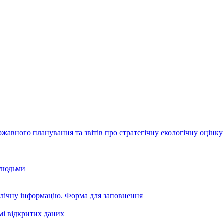
авного планування та звітів про стратегічну екологічну оцінку
 людьми
блічну інформацію. Форма для заповнення
мі відкритих даних