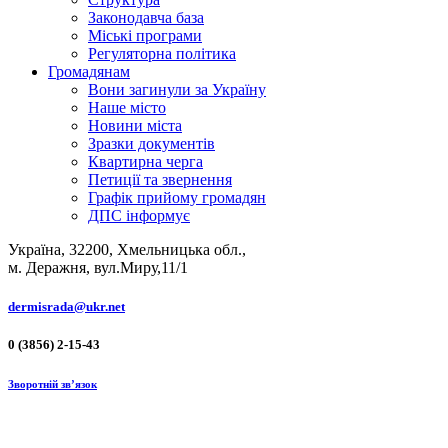
Законодавча база
Міські програми
Регуляторна політика
Громадянам
Вони загинули за Україну
Наше місто
Новини міста
Зразки документів
Квартирна черга
Петиції та звернення
Графік прийому громадян
ДПС інформує
Україна, 32200, Хмельницька обл.,
м. Деражня, вул.Миру,11/1
dermisrada@ukr.net
0 (3856) 2-15-43
Зворотній зв’язок