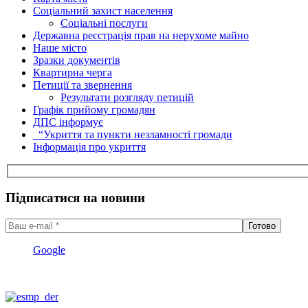
Соціальний захист населення
Соціальні послуги
Державна реєстрація прав на нерухоме майно
Наше місто
Зразки документів
Квартирна черга
Петиції та звернення
Результати розгляду петицій
Графік прийому громадян
ДПС інформує
“Укриття та пункти незламності громади
Інформація про укриття
Підписатися на новини
Google