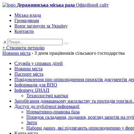
Деражнянська міська рада
Офіційний сайт
Міська влада
Громадянам
Вони загинули за Україну
Контакти
x
+ Створити петицію
Новини міста
›
З днем працівників сільського господарства
Служба у справах дітей
Новини міста
Паспорт міста
Повідомлення про оприлюднення проєктів документів держ
Інформація для ВПО
Інформує ЦНАП
Технологічні картки
Запобігання домашньому насильству та протидія торгівлі
Доступ до публічної інформації
Нормативно-правова база
Порядок складання, подання, розгляд запитів на пу
Звіти
Набори даних, які підлягають оприлюдненню у фор
Карта міста