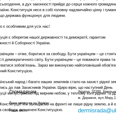
сьогодення, а дух законності прийде до серця кожного громадян
раїни. Конституція несе в собі головну надзвичайно цінну і гуман
 що держава функціонує для людини.
о є особливим для усіх нас!
уція є оберегом нашої державності та демократії, гарантом
ності й Соборності України.
раїнцем – отже, боротися за свободу. Бути українцем – це стоя
сті демократичного світу. Бути українцем – це поважати права та
ватися зобов’язань. Зараз ми виконуємо найголовніший обов’яз
ний Конституцією.
їнський народ і багато наших земляків стало на захист рідної зем
ись до лав Захисників України. Щиро вірю, що наступний День
Громадянам
Україна, 32200, Хмельни
уції ми зустрінемо під мирним небом, у теплому колі рідних та др
м. Деражня, вул.Миру,1
Вони загинули за Україну
Конституції! Ми захищаємо на фронті не лише рідну землю, а й о
dermisrada@uk
а свободи, визначені Конституцією.
Наше місто