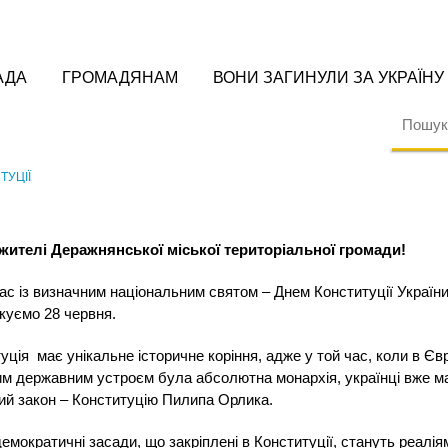
АДА
ГРОМАДЯНАМ
ВОНИ ЗАГИНУЛИ ЗА УКРАЇНУ
УЦІЇ
 жителі Деражнянської міської територіальної громади!
ас із визначним національним святом – Днем Конституції України
куємо 28 червня.
уція має унікальне історичне коріння, адже у той час, коли в Єв
м державним устроєм була абсолютна монархія, українці вже ма
й закон – Конституцію Пилипа Орлика.
емократичні засади, що закріплені в Конституції, стануть реалія