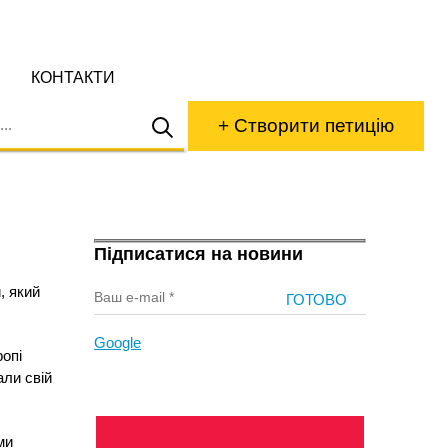
КОНТАКТИ
+ Створити петицію
Підписатися на новини
, який
Google
ропі
ли свій
ми