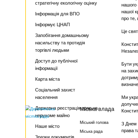
стратегічну екологічну оцінку
нашого 
нашої к
Інформація для ВПО
про те,
Інформує ЦНАП
Це свят
Запобігання домашньому
насильству та протидія
Констит
торгівлі людьми
Незалеж
Доступ до публічної
Бути ук
інформації
на захи
дотриму
Карта міста
визначе
Соціальний захист
населення
Ми укра
долучил
Державна реєстрація прав на
Міська влада
Констит
нерухоме майно
Міський голова
З Днем 
Наше місто
права т
Міська рада
Зразки документів