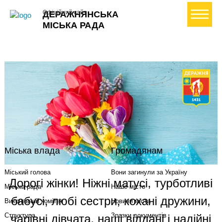
+ Створити петицію
Офіційний сайт
ДЕРАЖНЯНСЬКА
МІСЬКА РАДА
Міська влада
Громадянам
Міський голова
Вони загинули за Україну
Дорогі жінки! Ніжні матусі, турботливі
Міська рада
Наше місто
бабусі, любі сестри, кохані дружини,
Виконавчий комітет
Новини міста
Структура
Зразки документів
чарівні дівчата, наші віддані і надійні