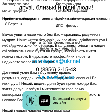
Законодавча база
Квартирна черга
друзі, близькі й рідні люди!
Міські програми
Петиції та звернення
Прийміть найщиріші вітання з чарівним святом краси і ніжності
Регуляторна політика
Графік прийому громадян
– 8 Березня.
ДПС інформує
Важко уявити наше місто без Вас – красивих, розумних і
мудрих. Наше життя без чарівних посмішок, дбайливих рук і
Україна, 32200, Хмельницька обл.,
небайдужих жіночих сердець. Ваші дзвінкі голоси та лагідні
м. Деражня, вул.Миру,11/1
очі змінюють наше буття на краще, наповнюють життя
новим змістом. Ви досягаєте професійних висот та
dermisrada@ukr.net
надихаєте чоловіків на подвиг.
0 (3856) 2-15-43
Доземний уклін Вам за сумлінну працю,
Зворотній зв’язок
розуміння, сердечність, милосердя, якими сповнені Ваші
ніжні душі! Нехай, щодня, доля буде привітною до Вас,
життя дарує незабутні миттєвості та грає всіма
кольорами веселки, а рідні, близькі та колеги створюють
навколо Вас ауру добра, поваги і взаєморозуміння.
Нехай і надалі чарівна жіноча посмішка