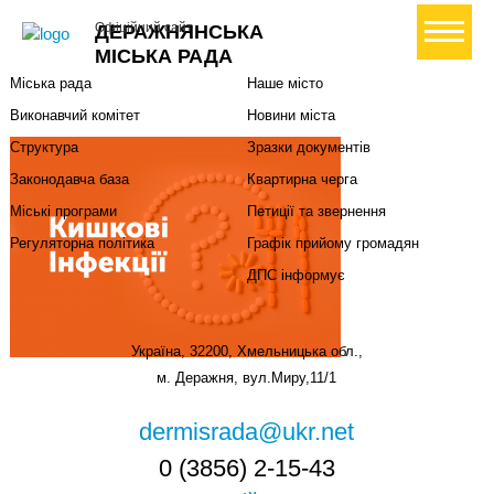
Міська влада
Громадянам
+ Створити петицію
Офіційний сайт
ДЕРАЖНЯНСЬКА
Міський голова
Вони загинули за Україну
МІСЬКА РАДА
Міська рада
Наше місто
Виконавчий комітет
Новини міста
Структура
Зразки документів
Законодавча база
Квартирна черга
Міські програми
Петиції та звернення
Регуляторна політика
Графік прийому громадян
ДПС інформує
Україна, 32200, Хмельницька обл.,
м. Деражня, вул.Миру,11/1
dermisrada@ukr.net
0 (3856) 2-15-43