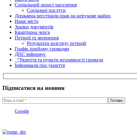
Соціальний захист населення
Соціальні послуги
Державна реєстрація прав на нерухоме майно
Наше місто
Зразки документів
Квартирна черга
Петиції та звернення
Результати розгляду петицій
Графік прийому громадян
ДПС інформує
“Укриття та пункти незламності громади
Інформація про укриття
Підписатися на новини
Google