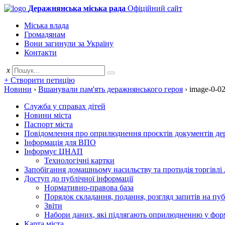
Деражнянська міська рада
Офіційний сайт
Міська влада
Громадянам
Вони загинули за Україну
Контакти
x
+ Створити петицію
Новини
›
Вшанували пам'ять деражнянського героя
›
image-0-0
Служба у справах дітей
Новини міста
Паспорт міста
Повідомлення про оприлюднення проєктів документів держ
Інформація для ВПО
Інформує ЦНАП
Технологічні картки
Запобігання домашньому насильству та протидія торгівлі
Доступ до публічної інформації
Нормативно-правова база
Порядок складання, подання, розгляд запитів на пу
Звіти
Набори даних, які підлягають оприлюдненню у фор
Карта міста