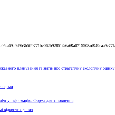
2-05-a69a9d9b3b5ff0771be062b92851fa6a69a0715508ad949eaa9c77f
авного планування та звітів про стратегічну екологічну оцінку
 людьми
блічну інформацію. Форма для заповнення
мі відкритих даних