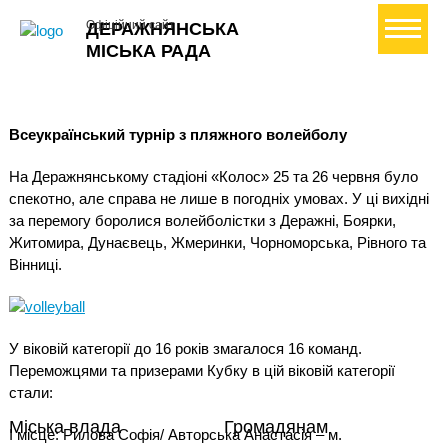
+ Створити петицію
Офіційний сайт
ДЕРАЖНЯНСЬКА
МІСЬКА РАДА
Всеукраїнський турнір з пляжного волейболу
На Деражнянському стадіоні «Колос» 25 та 26 червня було
спекотно, але справа не лише в погодніх умовах. У ці вихідні
за перемогу боролися волейболістки з Деражні, Боярки,
Житомира, Дунаєвець, Жмеринки, Чорноморська, Рівного та
Вінниці.
У віковій категорії до 16 років змагалося 16 команд.
Переможцями та призерами Кубку в цій віковій категорії
стали:
Міська влада
Громадянам
І місце: Рилова Софія/ Авторська Анастасія – м.