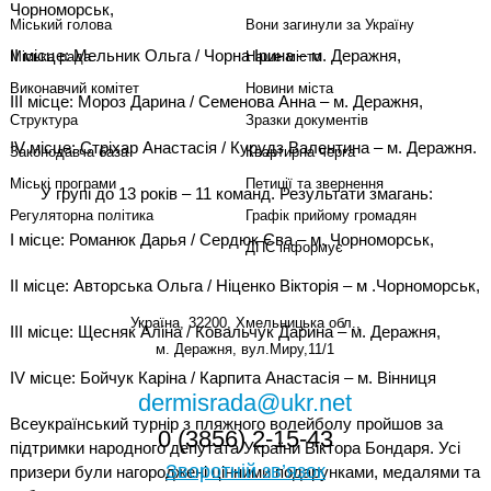
Чорноморськ,
Міський голова
Вони загинули за Україну
ІІ місце: Мельник Ольга / Чорна Ірина – м. Деражня,
Міська рада
Наше місто
Виконавчий комітет
Новини міста
ІІІ місце: Мороз Дарина / Семенова Анна – м. Деражня,
Структура
Зразки документів
IV місце: Стріхар Анастасія / Курудз Валентина – м. Деражня.
Законодавча база
Квартирна черга
Міські програми
Петиції та звернення
У групі до 13 років – 11 команд. Результати змагань:
Регуляторна політика
Графік прийому громадян
І місце: Романюк Дарья / Сердюк Єва – м. Чорноморськ,
ДПС інформує
ІІ місце: Авторська Ольга / Ніценко Вікторія – м .Чорноморськ,
Україна, 32200, Хмельницька обл.,
ІІІ місце: Щесняк Аліна / Ковальчук Дарина – м. Деражня,
м. Деражня, вул.Миру,11/1
IV місце: Бойчук Каріна / Карпита Анастасія – м. Вінниця
dermisrada@ukr.net
Всеукраїнський турнір з пляжного волейболу пройшов за
0 (3856) 2-15-43
підтримки народного депутата України Віктора Бондаря. Усі
Зворотній зв’язок
призери були нагороджені цінними подарунками, медалями та