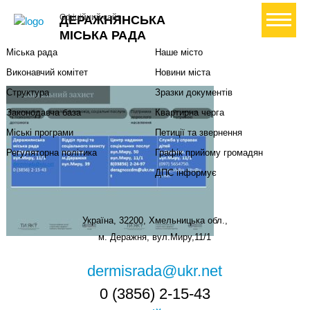
Міська влада
Громадянам
+ Створити петицію
Офіційний сайт
ДЕРАЖНЯНСЬКА
Міський голова
Вони загинули за Україну
МІСЬКА РАДА
Міська рада
Наше місто
Виконавчий комітет
Новини міста
Структура
Зразки документів
Законодавча база
Квартирна черга
Міські програми
Петиції та звернення
Регуляторна політика
Графік прийому громадян
ДПС інформує
Україна, 32200, Хмельницька обл.,
м. Деражня, вул.Миру,11/1
dermisrada@ukr.net
0 (3856) 2-15-43