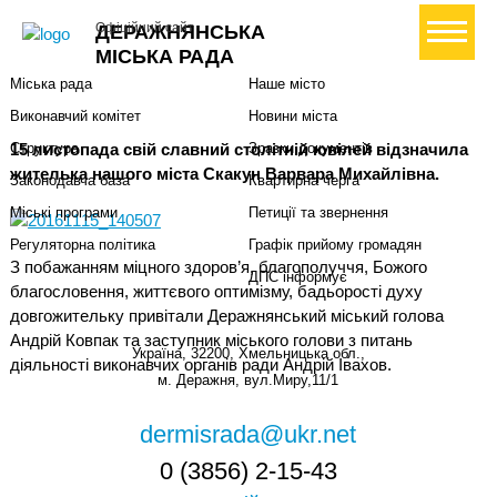
Міська влада
Громадянам
+ Створити петицію
Офіційний сайт
ДЕРАЖНЯНСЬКА
Міський голова
Вони загинули за Україну
МІСЬКА РАДА
Міська рада
Наше місто
Виконавчий комітет
Новини міста
15 листопада свій славний столітній ювілей відзначила
Структура
Зразки документів
жителька нашого міста Скакун Варвара Михайлівна.
Законодавча база
Квартирна черга
Міські програми
Петиції та звернення
Регуляторна політика
Графік прийому громадян
З побажанням міцного здоров’я, благополуччя, Божого
ДПС інформує
благословення, життєвого оптимізму, бадьорості духу
довгожительку привітали Деражнянський міський голова
Андрій Ковпак та заступник міського голови з питань
Україна, 32200, Хмельницька обл.,
діяльності виконавчих органів ради Андрій Івахов.
м. Деражня, вул.Миру,11/1
dermisrada@ukr.net
0 (3856) 2-15-43