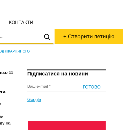
КОНТАКТИ
+ Створити петицію
ОД ЛІКАРНЯНОГО
ько 11
Підписатися на новини
ги.
Google
а
би
ду на