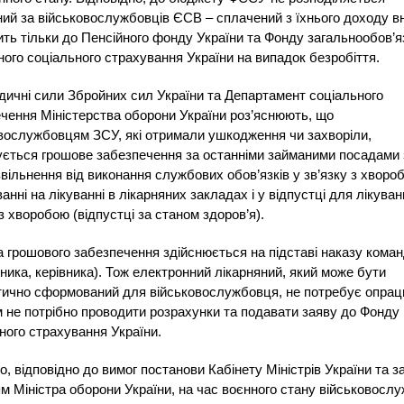
ий за військовослужбовців ЄСВ – сплачений з їхнього доходу в
ть тільки до Пенсійного фонду України та Фонду загальнообов’я
ого соціального страхування України на випадок безробіття.
дичні сили Збройних сил України та Департамент соціального
чення Міністерства оборони України роз’яснюють, що
вослужбовцям ЗСУ, які отримали ушкодження чи захворіли,
ється грошове забезпечення за останніми займаними посадами 
звільнення від виконання службових обов’язків у зв’язку з хворо
анні на лікуванні в лікарняних закладах і у відпустці для лікуван
 з хворобою (відпустці за станом здоров’я).
 грошового забезпечення здійснюється на підставі наказу кома
ника, керівника). Тож електронний лікарняний, який може бути
тично сформований для військовослужбовця, не потребує опра
м не потрібно проводити розрахунки та подавати заяву до Фонду
ного страхування України.
го, відповідно до вимог постанови Кабінету Міністрів України та з
м Міністра оборони України, на час воєнного стану військовосл