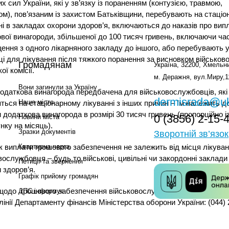
х сил України, які у зв’язку із пораненням (контузією, травмою,
ом), пов’язаним із захистом Батьківщини, перебувають на стаці
ні в закладах охорони здоров’я, включаються до наказів про вип
вої винагороди, збільшеної до 100 тисяч гривень, включаючи ча
ення з одного лікарняного закладу до іншого, або перебувають 
ці для лікування після тяжкого поранення за висновком військово
Громадянам
Україна, 32200, Хмельни
ої комісії.
м. Деражня, вул.Миру,1
Вони загинули за Україну
одаткова винагорода передбачена для військовослужбовців, які
dermisrada@uk
Наше місто
ться на стаціонарному лікуванні з інших причин – їм належить д
 додаткова винагорода в розмірі 30 тисяч гривень (пропорційно і
0 (3856) 2-15-
Новини міста
нку на місяць).
Зразки документів
Зворотній зв’язок
 виплати грошового забезпечення не залежить від місця лікува
Квартирна черга
вослужбовця – будь то військові, цивільні чи закордонні заклади
Петиції та звернення
 здоров’я.
Графік прийому громадян
щодо грошового забезпечення військовослужбовців можна уточн
ДПС інформує
 лінії Департаменту фінансів Міністерства оборони України: (044) 