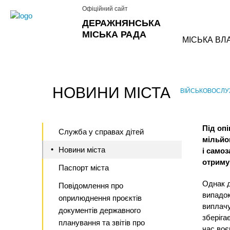
Офіційний сайт
ДЕРАЖНЯНСЬКА
МІСЬКА РАДА
МІСЬКА ВЛ
НОВИНИ МІСТА
ВІЙСЬКОВОСЛУ
›
Під оп
Служба у справах дітей
мільйон
Новини міста
і самоз
отриму
Паспорт міста
Однак д
Повідомлення про
випадок
оприлюднення проєктів
виплачу
документів державного
зберіга
планування та звітів про
час воє