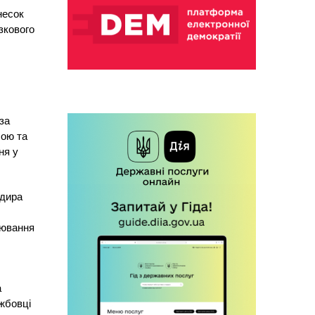
несок
зкового
за
бою та
ня у
ндира
цювання
а
ужбовці