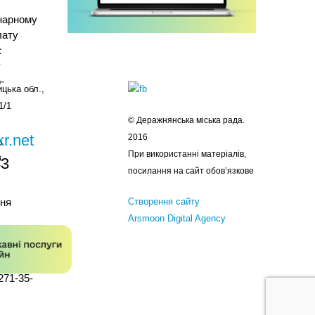
онарному
лату
с
у
-
цька обл.,
1/1
© Деражнянська міська рада.
r.net
2016
о
При використанні матеріалів,
з
43
посилання на сайт обов’язкове
ння
Створення сайту
Arsmoon Digital Agency
ити на
271-35-