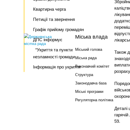
Збройни
каліцтв
Квартирна черга
лікуван
Петиції та звернення
додатко
переміщ
Графік прийому громадян
відпуст
Міська влада
ДПС інформує
лікарськ
“Укриття та пункти
Міський голова
Також д
незламності громади
Міська рада
знаходя
виплати
Виконавчий комітет
Інформація про укриття
розраху
Структура
Законодавча база
Порядок
військо
Міські програми
охорони
Регуляторна політика
Деталі 
гарячій
59.