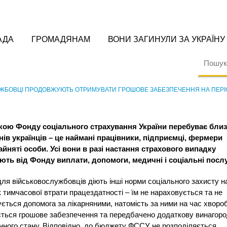
АДА
ГРОМАДЯНАМ
ВОНИ ЗАГИНУЛИ ЗА УКРАЇНУ
ЖБОВЦІ ПРОДОВЖУЮТЬ ОТРИМУВАТИ ГРОШОВЕ ЗАБЕЗПЕЧЕННЯ НА ПЕРІ
ікою Фонду соціального страхування України перебуває близ
ів українців – це наймані працівники, підприємці, фермери
айняті особи. Усі вони в разі настання страхового випадку
ють від Фонду виплати, допомоги, медичні і соціальні послу
ля військовослужбовців діють інші норми соціального захисту н
 тимчасової втрати працездатності – їм не нараховується та не
ється допомога за лікарняними, натомість за ними на час хворо
ється грошове забезпечення та передбачено додаткову винагоро
нного стану. Відповідно, до бюджету ФССУ не розподіляється