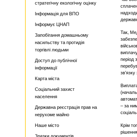
стратегічну екологічну оцінку
сплачен
надходи
Інформація для ВПО
державн
Інформує ЦНАП
Так, Ме
Запобігання домашньому
забезпе
насильству та протидія
військо
торгівлі людьми
виплачу
період 
Доступ до публічної
перебув
інформації
зв’язку
Карта міста
Виплата
Соціальний захист
(началь
населення
автома
– за ни
Державна реєстрація прав на
соціаль
нерухоме майно
Наше місто
Крім то
рішення
Зразки документів