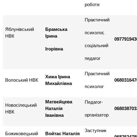
роботи
Практичний
Яблунівський
Брамська
психолог,
НВК
Ірина
097791943
соціальний
Ігорівна
педагог
Практичний
Хижа Ірина
Волоський НВК
068031647
Михайлівна
психолог
Матвєйцева
Педагог-
Новосілецький
Наталія
068038703
НВК
організатор
Іванівна
Заступник
Божиковецький
Войтас Наталія
068762478