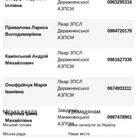
Деражнянської
0983295316
Іллівна
АЗПСМ
Лікар ЗПСЛ
Привалова Лариса
Деражнянської
0984720178
Володимирівна
АЗПСМ
Лікар ЗПСЛ
Камінський Андрій
Деражнянської
0961627330
Михайлович
АЗПСМ
Лікар ЗПСЛ
Онофрійчук Марія
Деражнянської
0674933111
Іванівна
АЗПСМ
Завідувач
Міська влада
Громадянам
Корчова Ірина
Маниковецької
0987478901
Михайлівна
АЗПСМ
Міський голова
Вони загинули за Україну
Міська рада
Наше місто