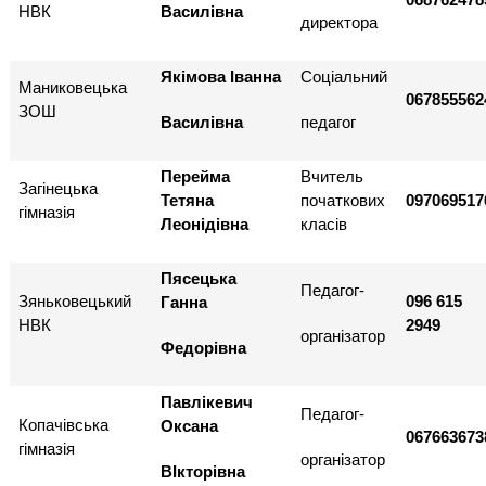
НВК
Василівна
директора
Якімова Іванна
Соціальний
Маниковецька
067855562
ЗОШ
Василівна
педагог
Перейма
Вчитель
Загінецька
Тетяна
початкових
097069517
гімназія
Леонідівна
класів
Пясецька
Педагог-
Зяньковецький
096 615
Ганна
НВК
2949
організатор
Федорівна
Павлікевич
Педагог-
Копачівська
Оксана
067663673
гімназія
організатор
ВІкторівна