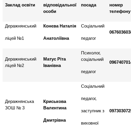
Заклад освіти
відповідальної
посада
номер
особи
телефону
Деражнянський
Конєва Наталія
Соціальний
067603603
ліцей №1
Анатоліївна
педагог
Психолог,
Деражнянський
Матус Ріта
соціальний
096740701
ліцей №2
Іванівна
педагог
Соціальний
педагог,
Деражнянська
Криськова
ЗОШ № 3
Валентина
заступник з
097303072
Дмитрівна
виховної