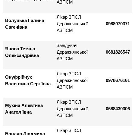
АЗПСМ
Лікар ЗПСЛ
Волуцька Галина
Деражнянської
0988070371
Євгенівна
АЗПСМ
Завідувач
Янова Тетяна
Деражнянської
0681826547
Олександрівна
АЗПСМ
Лікар ЗПСЛ
Онуфрійчук
Деражнянської
0978676161
Валентина Сергіївна
АЗПСМ
Лікар ЗПСЛ
Мухіна Алевтина
Деражнянської
0688430306
Анатоліївна
АЗПСМ
Лікар ЗПСЛ
Бондар Людмила