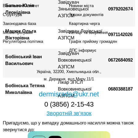
Завідувач
Батько Юлія
Виконавчий комітет
Новини міста
Зяньковецької
0979202674
Леонідівна
Структура
Зразки документів
АЗПСМ
Законодавча база
Квартирна черга
Мацюк Ольга
Завідувач Лозівської
Міські програми
Петиції та звернення
0971142026
Вікторівна
АЗПСМ
Регуляторна політика
Графік прийому громадян
ДПС інформує
Завідувач
Бобінський Іван
Вовковинецької
0672684092
Васильович
АЗПСМ
Україна, 32200, Хмельницька обл.,
м. Деражня, вул.Миру,11/1
Лікар ЗПСЛ
Бобінська Тетяна
Вовковинецької
0680388187
Миколаївна
dermisrada@ukr.net
АЗПСМ
0 (3856) 2-15-43
Зворотній зв’язок
Пригадуємо, що у випадку домашнього насилля можна також
звернутися до: