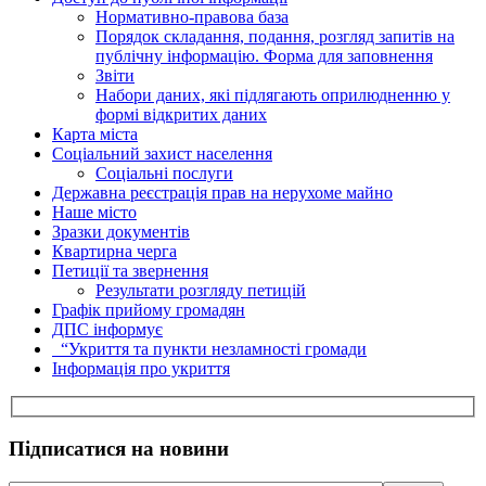
Нормативно-правова база
Порядок складання, подання, розгляд запитів на
публічну інформацію. Форма для заповнення
Звіти
Набори даних, які підлягають оприлюдненню у
формі відкритих даних
Карта міста
Соціальний захист населення
Соціальні послуги
Державна реєстрація прав на нерухоме майно
Наше місто
Зразки документів
Квартирна черга
Петиції та звернення
Результати розгляду петицій
Графік прийому громадян
ДПС інформує
“Укриття та пункти незламності громади
Інформація про укриття
Підписатися на новини