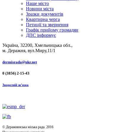
Наше місто
Новини міста
Зразки документів
Квартирна черга
Петиції та звернення
Графік прийому громадян
ДПС інформує
Україна, 32200, Хмельницька обл.,
м. Деражня, вул.Миру,11/1
dermisrada@ukr.net
0 (3856) 2-15-43
Зворотній зв’язок
© Деражнянська міська рада. 2016