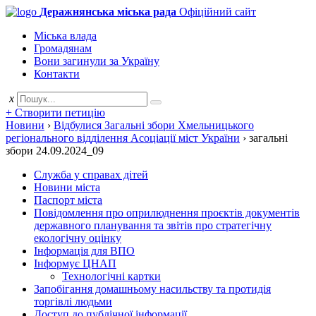
Деражнянська міська рада
Офіційний сайт
Міська влада
Громадянам
Вони загинули за Україну
Контакти
x
+ Створити петицію
Новини
›
Відбулися Загальні збори Хмельницького
регіонального відділення Асоціації міст України
›
загальні
збори 24.09.2024_09
Служба у справах дітей
Новини міста
Паспорт міста
Повідомлення про оприлюднення проєктів документів
державного планування та звітів про стратегічну
екологічну оцінку
Інформація для ВПО
Інформує ЦНАП
Технологічні картки
Запобігання домашньому насильству та протидія
торгівлі людьми
Доступ до публічної інформації