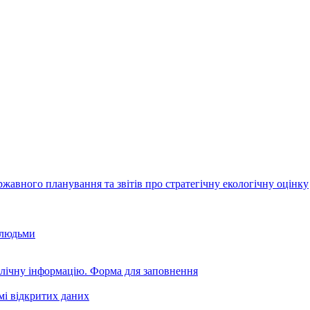
авного планування та звітів про стратегічну екологічну оцінку
 людьми
блічну інформацію. Форма для заповнення
мі відкритих даних