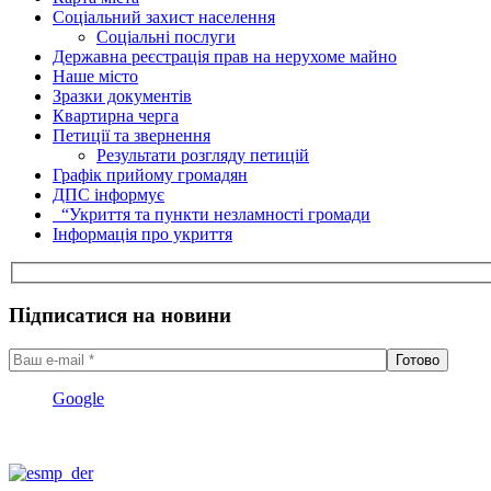
Соціальний захист населення
Соціальні послуги
Державна реєстрація прав на нерухоме майно
Наше місто
Зразки документів
Квартирна черга
Петиції та звернення
Результати розгляду петицій
Графік прийому громадян
ДПС інформує
“Укриття та пункти незламності громади
Інформація про укриття
Підписатися на новини
Google