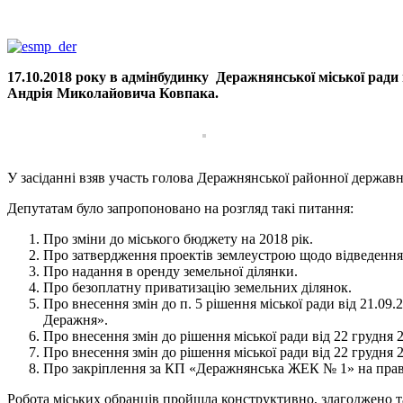
17.10.2018 року в адмінбудинку Деражнянської міської ради
Андрія Миколайовича Ковпака.
У засіданні взяв участь голова Деражнянської районної державн
Депутатам було запропоновано на розгляд такі питання:
Про зміни до міського бюджету на 2018 рiк.
Про затвердження проектів землеустрою щодо відведення
Про надання в оренду земельної ділянки.
Про безоплатну приватизацію земельних ділянок.
Про внесення змін до п. 5 рішення міської ради від 21.0
Деражня».
Про внесення змін до рішення міської ради від 22 грудня 
Про внесення змін до рішення міської ради від 22 грудня
Про закріплення за КП «Деражнянська ЖЕК № 1» на праві
Робота міських обранців пройшла конструктивно, злагоджено т