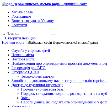
Деражнянська міська рада
Офіційний сайт
Міська влада
Громадянам
Вони загинули за Україну
Контакти
x
+ Створити петицію
Новини міста
›
Відбулася сесія Деражнянської міської ради
Служба у справах дітей
Новини міста
Паспорт міста
Повідомлення про оприлюднення проєктів документів держ
Інформація для ВПО
Інформує ЦНАП
Технологічні картки
Запобігання домашньому насильству та протидія торгівлі
Доступ до публічної інформації
Нормативно-правова база
Порядок складання, подання, розгляд запитів на пу
Звіти
Набори даних, які підлягають оприлюдненню у фор
Карта міста