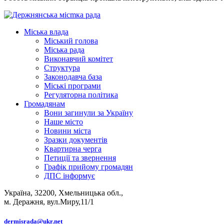
Міська влада
Міський голова
Міська рада
Виконавчий комітет
Структура
Законодавча база
Міські програми
Регуляторна політика
Громадянам
Вони загинули за Україну
Наше місто
Новини міста
Зразки документів
Квартирна черга
Петиції та звернення
Графік прийому громадян
ДПС інформує
Україна, 32200, Хмельницька обл.,
м. Деражня, вул.Миру,11/1
dermisrada@ukr.net