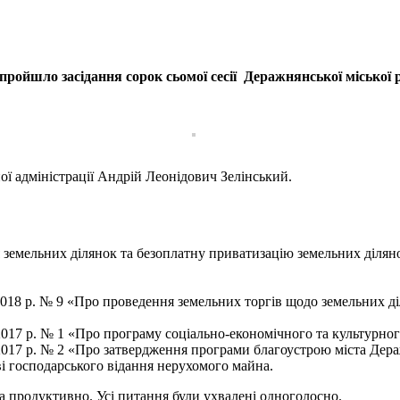
 пройшло засідання сорок сьомої сесії Деражнянської міської
ої адміністрації Андрій Леонідович Зелінський.
 земельних ділянок та безоплатну приватизацію земельних ділян
9.2018 р. № 9 «Про проведення земельних торгів щодо земельних д
2017 р. № 1 «Про програму соціально-економічного та культурного
 2017 р. № 2 «Про затвердження програми благоустрою міста Дера
 господарського відання нерухомого майна.
а продуктивно. Усі питання були ухвалені одноголосно.