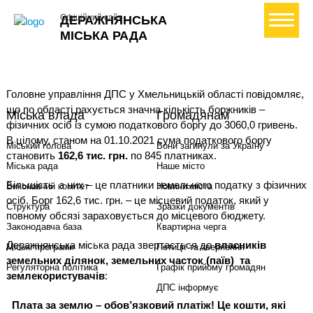
+ Створити петицію
Офіційний сайт
ДЕРАЖНЯНСЬКА
МІСЬКА РАДА
Головне управління ДПС у Хмельницькій області повідомляє,
що по області рахується значна кількість боржників –
Міська влада
Громадянам
фізичних осіб із сумою податкового боргу до 3060,0 гривень.
В цілому, станом на 01.10.2021 сума податкового боргу
Міський голова
Вони загинули за Україну
становить
162,6 тис. грн.
по 845 платниках.
Міська рада
Наше місто
Більшість з них – це платники земельного податку з фізичних
Виконавчий комітет
Новини міста
осіб. Борг 162,6 тис. грн. – це місцевий податок, який у
Структура
Зразки документів
повному обсязі зараховується до місцевого бюджету.
Законодавча база
Квартирна черга
Деражнянська міська рада звертається до
власників
Міські програми
Петиції та звернення
земельних ділянок, земельних часток (паїв) та
Регуляторна політика
Графік прийому громадян
землекористувачів
:
ДПС інформує
Плата за землю – обов’язковий платіж! Це кошти, які