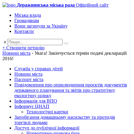
Деражнянська міська рада
Офіційний сайт
Міська влада
Громадянам
Вони загинули за Україну
Контакти
x
+ Створити петицію
Новини міста
›
Увага! Закінчується термін подачі декларацій
2016!
Служба у справах дітей
Новини міста
Паспорт міста
Повідомлення про оприлюднення проєктів документів
державного планування та звітів про стратегічну
екологічну оцінку
Інформація для ВПО
Інформує ЦНАП
Технологічні картки
Запобігання домашньому насильству та протидія
торгівлі людьми
Доступ до публічної інформації
Нормативно-правова база