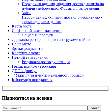
Порядок складання, подання, розгляд запитів на
публічну інформацію. Форма для заповнення
Звіти
Набори даних, які підлягають оприлюдненню у
формі відкритих даних
Карта міста
Соціальний захист населення
Соціальні послуги
Державна реєстрація прав на нерухоме майно
Наше місто
Зразки документів
Квартирна черга
Петиції та звернення
Результати розгляду петицій
Графік прийому громадян
ДПС інформує
“Укриття та пункти незламності громади
Інформація про укриття
Підписатися на новини