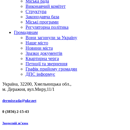
Міська рада
Виконавчий комітет
Структура
Законодавча база
Міські програми
Регуляторна політика
Громадянам
Вони загинули за Україну
Наше місто
Новини міста
Зразки документів
Квартирна черга
Петиції та звернення
Графік прийому громадян
ДПС інформує
Україна, 32200, Хмельницька обл.,
м. Деражня, вул.Миру,11/1
dermisrada@ukr.net
0 (3856) 2-15-43
Зворотній зв’язок