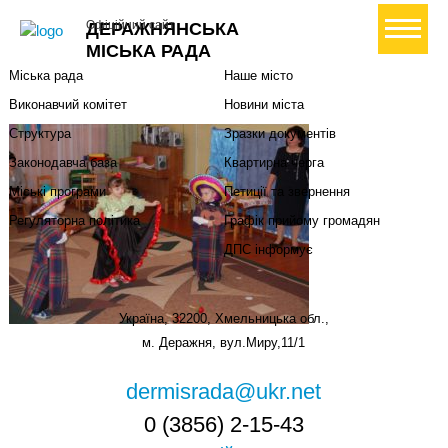
Міська влада
Громадянам
+ Створити петицію
Офіційний сайт
ДЕРАЖНЯНСЬКА
Міський голова
Вони загинули за Україну
МІСЬКА РАДА
Міська рада
Наше місто
Виконавчий комітет
Новини міста
Структура
Зразки документів
Законодавча база
Квартирна черга
Міські програми
Петиції та звернення
Регуляторна політика
Графік прийому громадян
ДПС інформує
Україна, 32200, Хмельницька обл.,
м. Деражня, вул.Миру,11/1
dermisrada@ukr.net
0 (3856) 2-15-43