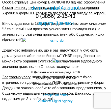
Особа отримує цей номер ВИКЛЮЧНО
під час оформлення
dermisrada@ukr.net
біометричних документів, а саме: паспорта громадянина
України у формі
ID
–
картки та паспорта для виїзду за кордон.
0 (3856) 2-15-43
Зворотній зв’язок
Він складається із 13 цифр, розділених текстовим символом
“-“ та є незмінним протягом усього життя громадянина (не
змінюється у разі зміни прізвища, імені або будь-яких інших
відомостей).
Додатково інформуємо
, що в разі відсутності у суб’єкта
декларування або членів його сім’ї УНЗР передбачається
можливість обрання суб’єктом декларування відповідного
значення цього поля «∅ не застосовується».
© Деражнянська міська рада. 2016
Звертаємо увагу
, якщо біометричний документ було
При використанні матеріалів,
втрачено, то відомості щодо УНЗР можна отримати у формі
посилання на сайт обов’язкове
Довідки за заявою, особисто або законним представником, у
будь-якому підрозділі міграційної служби. Дана послуга
Створення сайту
надається до 3-х робочих днів.
Arsmoon Digital Agency