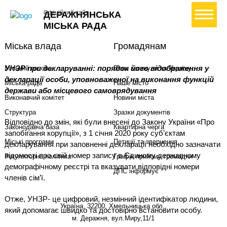
+ Створити петицію
Офіційний сайт
ДЕРАЖНЯНСЬКА
МІСЬКА РАДА
Міська влада
Громадянам
УНЗР при декларуванні: порядок його відображення у
Міський голова
Вони загинули за Україну
декларації особи, уповноваженої на виконання функцій
Міська рада
Наше місто
держави або місцевого самоврядування
Виконавчий комітет
Новини міста
Структура
Зразки документів
Відповідно до змін, які були внесені до Закону України «Про
Законодавча база
Квартирна черга
запобігання корупції», з 1 січня 2020 року суб’єктам
Міські програми
Петиції та звернення
декларування при заповненні декларації необхідно зазначати
відомості про свій номер запису в Єдиному державному
Регуляторна політика
Графік прийому громадян
демографічному реєстрі та вказувати відповідні номери
ДПС інформує
членів сім’ї.
Отже, УНЗР- це цифровий, незмінний ідентифікатор людини,
Україна, 32200, Хмельницька обл.,
який допомагає швидко та достовірно встановити особу.
м. Деражня, вул.Миру,11/1