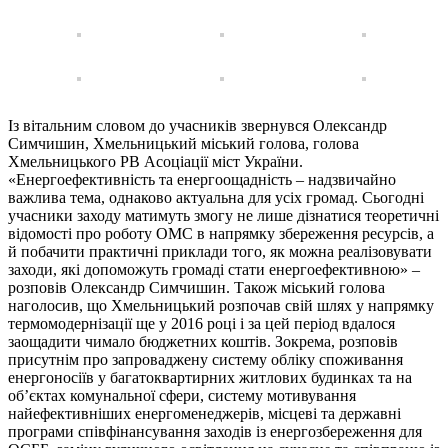
Із вітальним словом до учасників звернувся Олександр
Симчишин, Хмельницький міський голова, голова
Хмельницького РВ Асоціації міст України.
«Енергоефективність та енергоощадність – надзвичайно
важлива тема, однаково актуальна для усіх громад. Сьогодні
учасники заходу матимуть змогу не лише дізнатися теоретичні
відомості про роботу ОМС в напрямку збереження ресурсів, а
й побачити практичні приклади того, як можна реалізовувати
заходи, які допоможуть громаді стати енергоефективною» –
розповів Олександр Симчишин. Також міський голова
наголосив, що Хмельницький розпочав свій шлях у напрямку
термомодернізації ще у 2016 році і за цей період вдалося
заощадити чимало бюджетних коштів. Зокрема, розповів
присутнім про запроваджену систему обліку споживання
енергоносіїв у багатоквартирних житлових будинках та на
об’єктах комунальної сфери, систему мотивування
найефективніших енергоменеджерів, місцеві та державні
програми співфінансування заходів із енергозбереження для