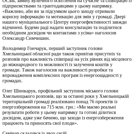
ОСББ, заміну вуличного освітлення на сучасне та співпрацю із
підприємствами та грантодавцями у цьому напрямку.
«Важливо, аби ви за підсумком цього заходу отримали
корисну інформацію та мотивацію для змін у громаді. Двері
нашого муніципального Центру енергоефективності завжди
відчинені. Будемо раді надати консультацію та поділитися
необхідним досвідом чи контактами з усіма» наголосив
Олександр Симчишин.
Володимир Гончарук, перший заступник голови
Хмельницької обласної ради також привітав присутніх та
розповів про важливість співпраці на усіх рівнях від місцевого
до міжнародного та можливості із залучення коштів у
громади. Також наголосив на важливості розробки та
впровадження комплексних програм із енергоощадності у
громадах.
Олег Шинкарук, профільний заступник міського голови
Хмельницького розповів, що за останні роки у Хмельницькій
територіальній громаді реалізовано понад 76 проектів із
енергозбереження на 715 млн. грн.: «Ми маємо реальні
результати роботи у цьому напрямку та готові ділитися
досвідом, адже уже бачимо, що заходи із енергозбереження
працюють та приносять свої плоди».
Семінар складався із двох сесій.