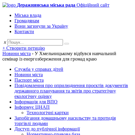
Деражнянська міська рада
Офіційний сайт
Міська влада
Громадянам
Вони загинули за Україну
Контакти
x
+ Створити петицію
Новини міста
›
У Хмельницькому відбувся навчальний
семінар із енергозбереження для громад краю
Служба у справах дітей
Новини міста
Паспорт міста
Повідомлення про оприлюднення проєктів документів
державного планування та звітів про стратегічну
екологічну оцінку
Інформація для ВПО
Інформує ЦНАП
Технологічні картки
Запобігання домашньому насильству та протидія
торгівлі людьми
Доступ до публічної інформації
Нормативно-правова база