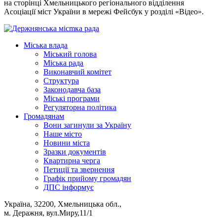
на сторінці Хмельницького регіонального відділення
Асоціації міст України в мережі Фейсбук у розділі «Відео».
Міська влада
Міський голова
Міська рада
Виконавчий комітет
Структура
Законодавча база
Міські програми
Регуляторна політика
Громадянам
Вони загинули за Україну
Наше місто
Новини міста
Зразки документів
Квартирна черга
Петиції та звернення
Графік прийому громадян
ДПС інформує
Україна, 32200, Хмельницька обл.,
м. Деражня, вул.Миру,11/1