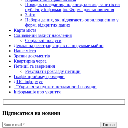
Порядок складання, подання, розгляд запитів на
публічну інформацію. Форма для заповнення
Звіти
Набори даних, які підлягають оприлюдненню у
формі відкритих даних
Карта міста
Соціальний захист населення
Соціальні послуги
Державна реєстрація прав на нерухоме майно
Наше місто
Зразки документів
Квартирна черга
Петиції та звернення
Результати розгляду петицій
Графік прийому громадян
ДПС інформує
“Укриття та пункти незламності громади
Інформація про укриття
Підписатися на новини