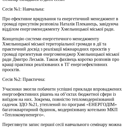
Сесія №1: Навчальна:
Про ефективне врядування та енергетичний менеджмент в
громаді присутнім розповіла Наталія Плеканець, завідуюча
відділом енергоменеджменту Хмельницької міської ради.
Концепцію системи енергетичного менеджменту
Хмельницької міської територіальної громади в дії та
практичний досвід з реалізації міжнародних проєктів у
громаді презентував енергоменеджер Хмельницької міської
ради Дмитро Леськів. Також фахівець коротко розповів про
кращі практики реалізованих в ТГ енергоефективних
проєктів.
Сесія №2: Практична:
Учасники змогли побачити успішні приклади впроваджених
енергоефективних рішень на об’єктах бюджетної сфери із
виїздом на них. Зокрема, повністю тепломодернізований
садочок ЗДО №21, утеплений по програмі «ЕНЕРГОДІМ»
багатоквартирний будинок, модернізовану котельню МКП
«Теплокомуненерго».
Переглянути запис першої сесії навчального семінару можна