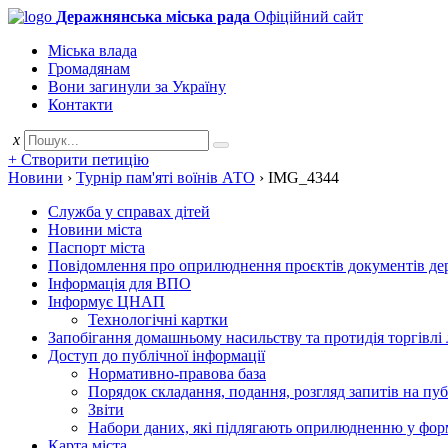
Деражнянська міська рада
Офіційний сайт
Міська влада
Громадянам
Вони загинули за Україну
Контакти
x
+ Створити петицію
Новини
›
Турнір пам'яті воїнів АТО
›
IMG_4344
Служба у справах дітей
Новини міста
Паспорт міста
Повідомлення про оприлюднення проєктів документів держ
Інформація для ВПО
Інформує ЦНАП
Технологічні картки
Запобігання домашньому насильству та протидія торгівлі
Доступ до публічної інформації
Нормативно-правова база
Порядок складання, подання, розгляд запитів на пу
Звіти
Набори даних, які підлягають оприлюдненню у фор
Карта міста