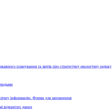
авного планування та звітів про стратегічну екологічну оцінку
 людьми
блічну інформацію. Форма для заповнення
мі відкритих даних