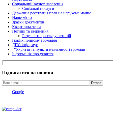
Соціальний захист населення
Соціальні послуги
Державна реєстрація прав на нерухоме майно
Наше місто
Зразки документів
Квартирна черга
Петиції та звернення
Результати розгляду петицій
Графік прийому громадян
ДПС інформує
“Укриття та пункти незламності громади
Інформація про укриття
Підписатися на новини
Google