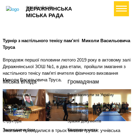
+ Створити петицію
Офіційний сайт
ДЕРАЖНЯНСЬКА
МІСЬКА РАДА
Турнір з настільного тенісу пам’яті
Миколи Васильовича
Труса
Впродовж першої половини лютого 2019 року в актовому залі
Деражнянської ЗОШ №1, в два етапи,
пройшли змагання з
настільного тенісу пам’яті вчителя фізичного виховання
Миколи Васильовича Труса.
Міська влада
Громадянам
Міський голова
Вони загинули за Україну
Міська рада
Наше місто
Виконавчий комітет
Новини міста
Структура
Зразки документів
Законодавча база
Квартирна черга
Змагання проводилися в трьох вікових групах: учнівська