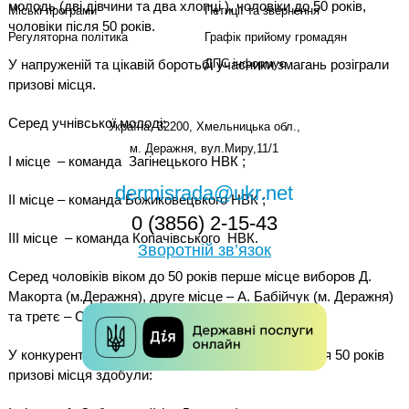
молодь (дві дівчини та два хлопці ), чоловіки до 50 років,
Міські програми
Петиції та звернення
чоловіки після 50 років.
Регуляторна політика
Графік прийому громадян
У напруженій та цікавій боротьбі учасники змагань розіграли
ДПС інформує
призові місця.
Серед учнівської молоді:
Україна, 32200, Хмельницька обл.,
м. Деражня, вул.Миру,11/1
І місце
– команда
Загінецького НВК ;
dermisrada@ukr.net
ІІ місце – команда Божиковецького НВК ;
0 (3856) 2-15-43
ІІІ місце
– команда Копачівського
НВК.
Зворотній зв’язок
Серед чоловіків віком до 50 років перше місце виборов Д.
Макорта (м.Деражня), друге місце – А. Бабійчук (м. Деражня)
та третє – С. Мельничук (с. Копачівка).
У конкурентній боротьбі між чоловіками віком після 50 років
призові місця здобули: