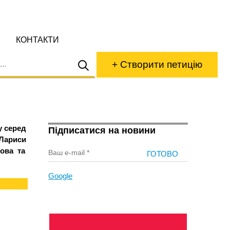
КОНТАКТИ
+ Створити петицію
у серед
Підписатися на новини
 Лариси
кова та
Google