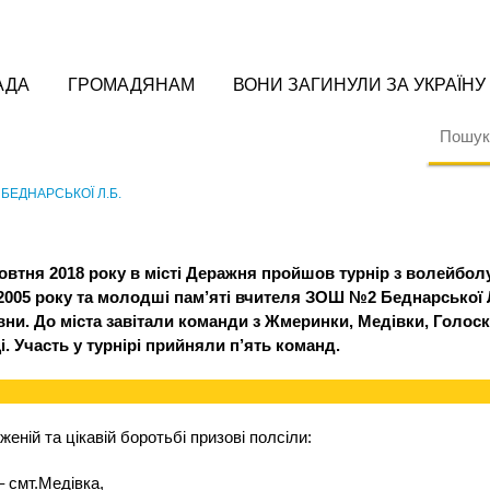
АДА
ГРОМАДЯНАМ
ВОНИ ЗАГИНУЛИ ЗА УКРАЇНУ
 БЕДНАРСЬКОЇ Л.Б.
жовтня 2018 року в місті Деражня пройшов турнір з волейбол
 2005 року та молодші пам’яті вчителя ЗОШ №2 Беднарської
вни. До міста завітали команди з Жмеринки, Медівки, Голос
. Участь у турнірі прийняли п’ять команд.
женій та цікавій боротьбі призові полсіли:
 – смт.Медівка,