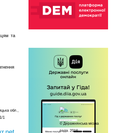
жцям та
ягнення
цька обл.,
1/1
© Деражнянська міська
r.net
рада. 2016