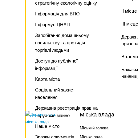
стратегічну екологічну оцінку
ІІ місце
Інформація для ВПО
ІІІ місц
Інформує ЦНАП
Запобігання домашньому
Деражня
насильству та протидія
призера
торгівлі людьми
Вітаємо
Доступ до публічної
інформації
Бажаємо
найвищи
Карта міста
Соціальний захист
населення
Державна реєстрація прав на
Міська влада
нерухоме майно
Наше місто
Міський голова
Зразки документів
Міська рада