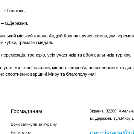
 – с.Голосків,
е – м.Деражня.
нський міський голова Андрій Ковпак вручив командам перемо
м кубки, грамоти і медалі.
 переможців, тренерів, усіх учасників та вболівальників турніру.
 усім життєвої наснаги, міцного здоров’я, нових перемог та дос
х спортивних вершин! Миру та благополуччя!
Громадянам
Україна, 32200, Хмельни
м. Деражня, вул.Миру,1
Вони загинули за Україну
dermisrada@uk
Наше місто