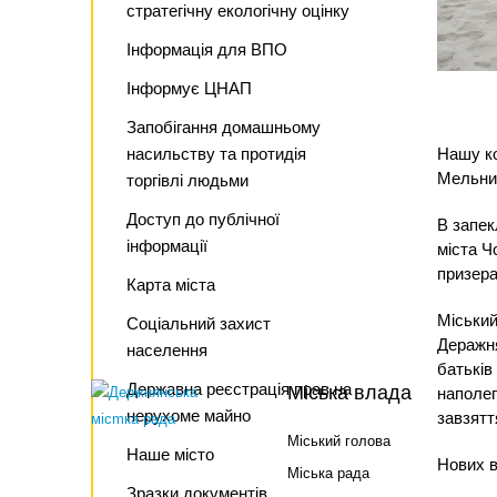
стратегічну екологічну оцінку
Інформація для ВПО
Інформує ЦНАП
Запобігання домашньому
насильству та протидія
Нашу к
Мельник
торгівлі людьми
Доступ до публічної
В запек
інформації
міста Ч
призера
Карта міста
Міський
Соціальний захист
Деражня
населення
батьків
Державна реєстрація прав на
Міська влада
наполег
нерухоме майно
завзятт
Міський голова
Наше місто
Нових в
Міська рада
Зразки документів