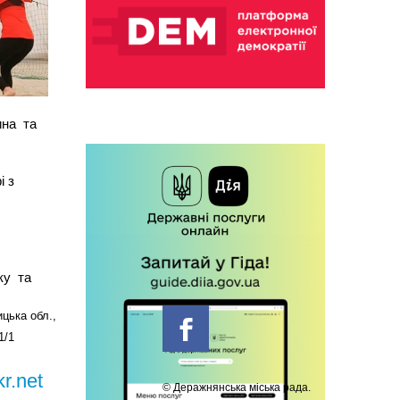
ина
та
і з
ку
та
цька обл.,
1/1
r.net
© Деражнянська міська рада.