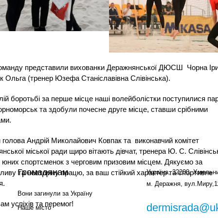
оманду представили вихованки Деражнянської ДЮСШ
Чорна Ір
 Ольга (тренер Юзефа Станіславівна Слівінська).
лій боротьбі за перше місце наші волейболістки поступилися пар
орноморськ та здобули почесне друге місце, ставши срібними
ми.
 голова Андрій Миколайович Ковпак та
виконавчий комітет
нської міської ради щиро вітають дівчат, тренера Ю. С. Слівінсь
юних спортсменок з черговим призовим місцем. Дякуємо за
Громадянам
Україна, 32200, Хмельни
ливу та невтомну працю, за ваш стійкий характер та спортивне
я.
м. Деражня, вул.Миру,1
Вони загинули за Україну
ам успіхів та перемог!
dermisrada@uk
Наше місто