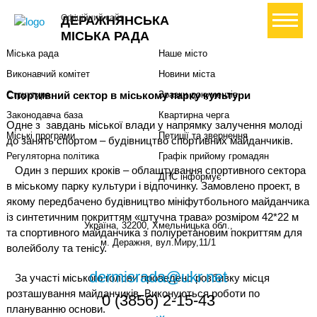
Міська влада
Громадянам
+ Створити петицію
Офіційний сайт
ДЕРАЖНЯНСЬКА
Міський голова
Вони загинули за Україну
МІСЬКА РАДА
Міська рада
Наше місто
Виконавчий комітет
Новини міста
Спортивний сектор в міському парку культури
Структура
Зразки документів
Законодавча база
Квартирна черга
Одне з завдань міської влади у напрямку залучення молоді
Міські програми
Петиції та звернення
до занять спортом – будівництво спортивних майданчиків.
Регуляторна політика
Графік прийому громадян
Один з перших кроків – облаштування спортивного сектора
ДПС інформує
в міському парку культури і відпочинку. Замовлено проект, в
якому передбачено будівництво мініфутбольного майданчика
із синтетичним покриттям «штучна трава» розміром 42*22 м
Україна, 32200, Хмельницька обл.,
та спортивного майданчика з поліуретановим покриттям для
м. Деражня, вул.Миру,11/1
волейболу та тенісу.
dermisrada@ukr.net
За участі міського голови проведено розбивку місця
розташування майданчиків. Виконуються роботи по
0 (3856) 2-15-43
плануванню основи.