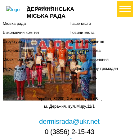
Міська влада
Громадянам
+ Створити петицію
Офіційний сайт
ДЕРАЖНЯНСЬКА
Міський голова
Вони загинули за Україну
МІСЬКА РАДА
Міська рада
Наше місто
Виконавчий комітет
Новини міста
Структура
Зразки документів
Законодавча база
Квартирна черга
Міські програми
Петиції та звернення
Регуляторна політика
Графік прийому громадян
ДПС інформує
Україна, 32200, Хмельницька обл.,
м. Деражня, вул.Миру,11/1
dermisrada@ukr.net
0 (3856) 2-15-43