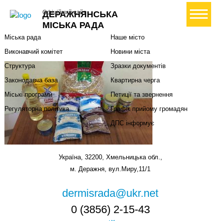
Міська влада
Громадянам
+ Створити петицію
Офіційний сайт
ДЕРАЖНЯНСЬКА
Міський голова
Вони загинули за Україну
МІСЬКА РАДА
Міська рада
Наше місто
Виконавчий комітет
Новини міста
Структура
Зразки документів
Законодавча база
Квартирна черга
Міські програми
Петиції та звернення
Регуляторна політика
Графік прийому громадян
ДПС інформує
Україна, 32200, Хмельницька обл.,
м. Деражня, вул.Миру,11/1
dermisrada@ukr.net
0 (3856) 2-15-43