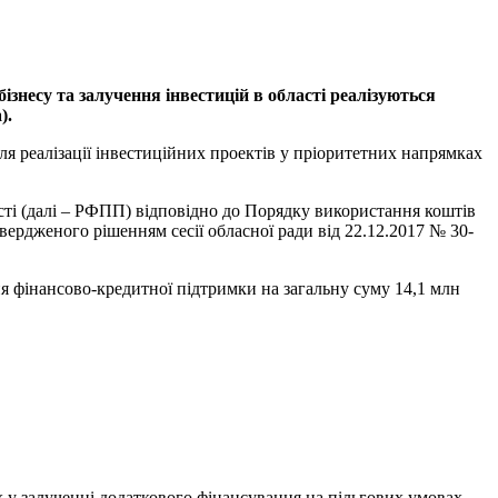
ізнесу та залучення інвестицій в області реалізуються
).
я реалізації інвестиційних проектів у пріоритетних напрямках
ті (далі – РФПП) відповідно до Порядку використання коштів
вердженого рішенням сесії обласної ради від 22.12.2017 № 30-
ня фінансово-кредитної підтримки на загальну суму 14,1 млн
 у залученні додаткового фінансування на пільгових умовах.