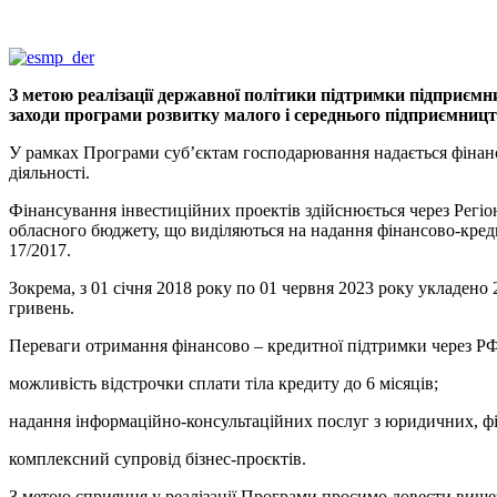
З метою реалізації державної політики підтримки підприємни
заходи програми розвитку малого і середнього підприємництв
У рамках Програми суб’єктам господарювання надається фінанс
діяльності.
Фінансування інвестиційних проектів здійснюється через Регі
обласного бюджету, що виділяються на надання фінансово-креди
17/2017.
Зокрема, з 01 січня 2018 року по 01 червня 2023 року укладено
гривень.
Переваги отримання фінансово – кредитної підтримки через РФ
можливість відстрочки сплати тіла кредиту до 6 місяців;
надання інформаційно-консультаційних послуг з юридичних, фі
комплексний супровід бізнес-проєктів.
З метою сприяння у реалізації Програми просимо довести вищез