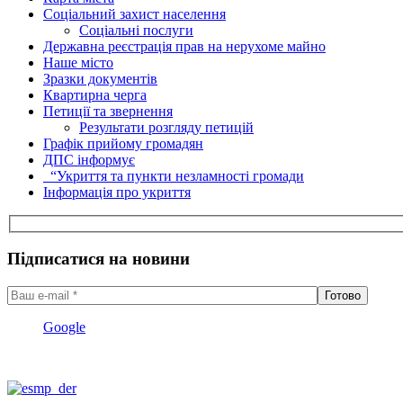
Соціальний захист населення
Соціальні послуги
Державна реєстрація прав на нерухоме майно
Наше місто
Зразки документів
Квартирна черга
Петиції та звернення
Результати розгляду петицій
Графік прийому громадян
ДПС інформує
“Укриття та пункти незламності громади
Інформація про укриття
Підписатися на новини
Google