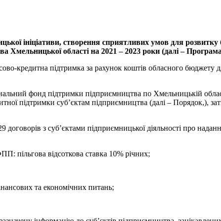
цької ініціативи, створення сприятливих умов для розвитку б
а Хмельницької області на 2021 – 2023 роки (далі – Програма
ово-кредитна підтримка за рахунок коштів обласного бюджету дл
ональний фонд підтримки підприємництва по Хмельницькій облас
тної підтримки суб’єктам підприємництва (далі – Порядок,), зат
 29 договорів з суб’єктами підприємницької діяльності про надан
ПП: пільгова відсоткова ставка 10% річних;
нансових та економічних питань;
азначену інформацію до суб’єктів підприємництва, зацікавлених