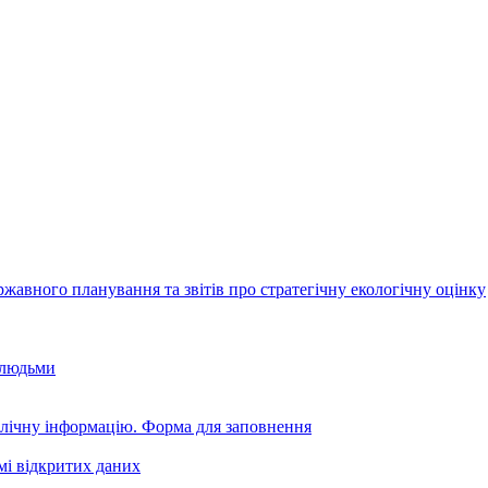
авного планування та звітів про стратегічну екологічну оцінку
 людьми
блічну інформацію. Форма для заповнення
мі відкритих даних