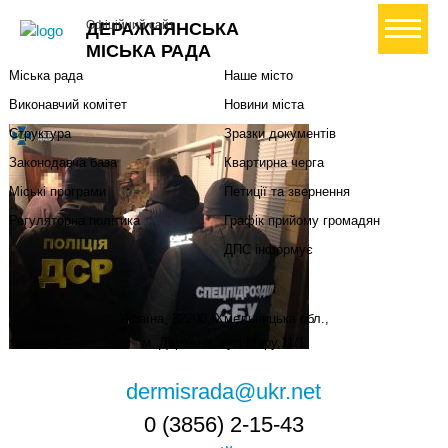
Міська влада
Громадянам
+ Створити петицію
Офіційний сайт
ДЕРАЖНЯНСЬКА
Міський голова
Вони загинули за Україну
МІСЬКА РАДА
Міська рада
Наше місто
Виконавчий комітет
Новини міста
Структура
Зразки документів
Законодавча база
Квартирна черга
Міські програми
Петиції та звернення
Регуляторна політика
Графік прийому громадян
ДПС інформує
Україна, 32200, Хмельницька обл.,
м. Деражня, вул.Миру,11/1
dermisrada@ukr.net
0 (3856) 2-15-43