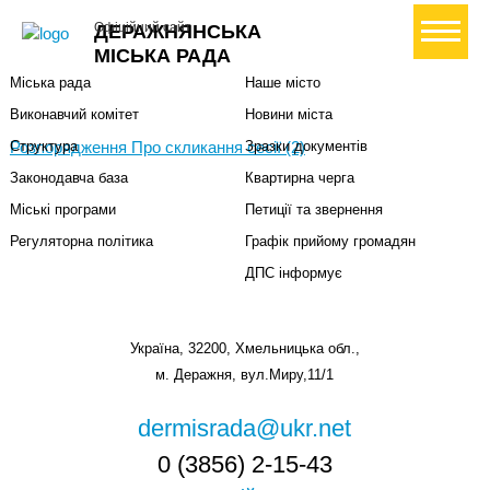
Міська влада
Громадянам
+ Створити петицію
Офіційний сайт
ДЕРАЖНЯНСЬКА
Міський голова
Вони загинули за Україну
МІСЬКА РАДА
Міська рада
Наше місто
Виконавчий комітет
Новини міста
Розпорядження Про скликання сесії (2)
Структура
Зразки документів
Законодавча база
Квартирна черга
Міські програми
Петиції та звернення
Регуляторна політика
Графік прийому громадян
ДПС інформує
Україна, 32200, Хмельницька обл.,
м. Деражня, вул.Миру,11/1
dermisrada@ukr.net
0 (3856) 2-15-43